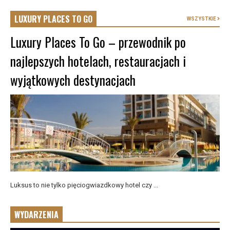
LUXURY PLACES TO GO
WSZYSTKIE
Luxury Places To Go – przewodnik po
najlepszych hotelach, restauracjach i
wyjątkowych destynacjach
Luksus to nie tylko pięciogwiazdkowy hotel czy ...
WYDARZENIA