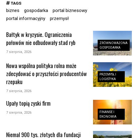
TAGS
biznes
gospodarka
portal biznesowy
portal informacyjny
przemysł
Bałtyk w kryzysie. Ograniczenia
połowów nie odbudowały stad ryb
ZRÓWNOWAŻONA
GOSPODARKA
7 sierpnia, 2026
Nowa wspólna polityka rolna może
zdecydować o przyszłości producentów
PRZEMYSŁ I
LOGISTYKA
rzepaku
7 sierpnia, 2026
Upały topią zyski firm
FINANSE I
7 sierpnia, 2026
EKONOMIA
Niemal 900 tys. złotych dla fundacji