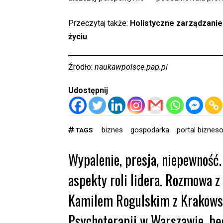
Przeczytaj także:
Holistyczne zarządzanie
życiu
Źródło:
naukawpolsce.pap.pl
Udostępnij
biznes
gospodarka
portal biznes
TAGS
Wypalenie, presja, niepewność.
aspekty roli lidera. Rozmowa z
Kamilem Rogulskim z Krakowsk
Psychoterapii w Warszawie, bę