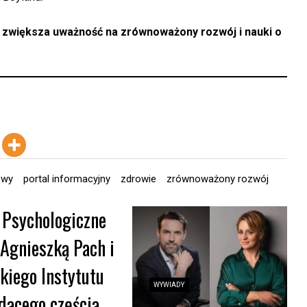
 zwiększa uważność na zrównoważony rozwój i nauki o
owy
portal informacyjny
zdrowie
zrównoważony rozwój
 Psychologiczne
 Agnieszką Pach i
iego Instytutu
WYWIADY
dącego częścią