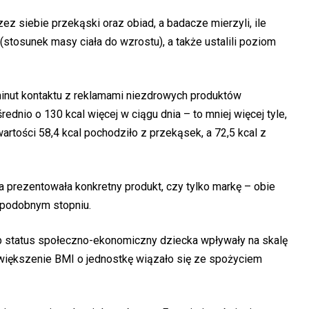
ez siebie przekąski oraz obiad, a badacze mierzyli, ile
 (stosunek masy ciała do wzrostu), a także ustalili poziom
minut kontaktu z reklamami niezdrowych produktów
ednio o 130 kcal więcej w ciągu dnia – to mniej więcej tyle,
wartości 58,4 kcal pochodziło z przekąsek, a 72,5 kcal z
a prezentowała konkretny produkt, czy tylko markę – obie
 podobnym stopniu.
ub status społeczno-ekonomiczny dziecka wpływały na skalę
większenie BMI o jednostkę wiązało się ze spożyciem