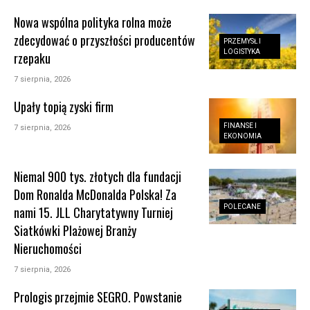
Nowa wspólna polityka rolna może
zdecydować o przyszłości producentów
PRZEMYSŁ I
LOGISTYKA
rzepaku
7 sierpnia, 2026
Upały topią zyski firm
FINANSE I
7 sierpnia, 2026
EKONOMIA
Niemal 900 tys. złotych dla fundacji
Dom Ronalda McDonalda Polska! Za
POLECANE
nami 15. JLL Charytatywny Turniej
Siatkówki Plażowej Branży
Nieruchomości
7 sierpnia, 2026
Prologis przejmie SEGRO. Powstanie