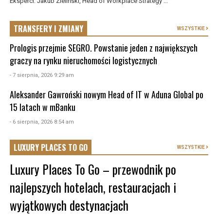
Eksperci: Jakub Zieliński, Head of Workplace Strategy ...
TRANSFERY I ZMIANY
WSZYSTKIE
Prologis przejmie SEGRO. Powstanie jeden z największych
graczy na rynku nieruchomości logistycznych
- 7 sierpnia, 2026 9:29 am
Aleksander Gawroński nowym Head of IT w Aduna Global po
15 latach w mBanku
- 6 sierpnia, 2026 8:54 am
LUXURY PLACES TO GO
WSZYSTKIE
Luxury Places To Go – przewodnik po
najlepszych hotelach, restauracjach i
wyjątkowych destynacjach