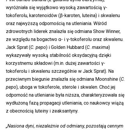
wyróżniała się wyjątkowo wysoką zawartością γ-
tokoferolu, karotenoidów (β-karoten, luteina) i skwalenu
oraz najwyższą odpornością na utleniania. Wśród
zdrowotnych liderek znalazła się odmiana Show Winner,
ze względu na bogactwo α- i γ-tokoferolu oraz skwalenu.
Jack Sprat (
C. pepo
) i Golden Hubbard (
C. maxima
)
wykazywały wysoką stabilność oksydacyjną dzięki
korzystnemu składowi (m.in. dużej zawartości γ-
tokoferolu i skwalenu szczególnie w Jack Sprat). Na
przeciwnym biegunie znalazła się odmiana Moonshine (
C.
pepo
), uboga w tokoferole, sterole i skwalen. Choć jej
odporność na utlenianie była niższa, charakteryzowała się
wydłużoną fazą propagacji utleniania, co naukowcy wiążą
z obecnością luteiny i zeaksantyny.
„Nasiona dyni, niezależnie od odmiany, pozostają cennym