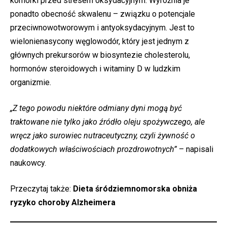
komórki przed stresem oksydacyjnym. Wyróżnia je
ponadto obecność skwalenu – związku o potencjale
przeciwnowotworowym i antyoksydacyjnym. Jest to
wielonienasycony węglowodór, który jest jednym z
głównych prekursorów w biosyntezie cholesterolu,
hormonów steroidowych i witaminy D w ludzkim
organizmie.
„Z tego powodu niektóre odmiany dyni mogą być
traktowane nie tylko jako źródło oleju spożywczego, ale
wręcz jako surowiec nutraceutyczny, czyli żywność o
dodatkowych właściwościach prozdrowotnych”
– napisali
naukowcy.
Przeczytaj także:
Dieta śródziemnomorska obniża
ryzyko choroby Alzheimera