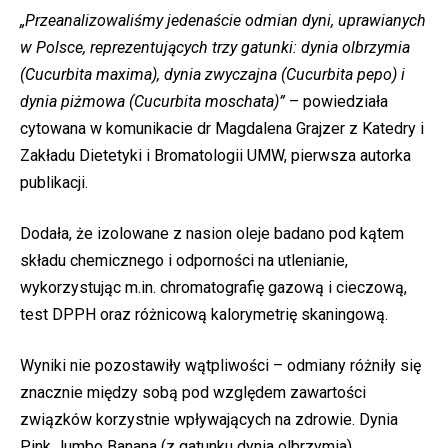
„Przeanalizowaliśmy jedenaście odmian dyni, uprawianych
w Polsce, reprezentujących trzy gatunki: dynia olbrzymia
(Cucurbita maxima), dynia zwyczajna (Cucurbita pepo) i
dynia piżmowa (Cucurbita moschata)”
– powiedziała
cytowana w komunikacie dr Magdalena Grajzer z Katedry i
Zakładu Dietetyki i Bromatologii UMW, pierwsza autorka
publikacji.
Dodała, że izolowane z nasion oleje badano pod kątem
składu chemicznego i odporności na utlenianie,
wykorzystując m.in. chromatografię gazową i cieczową,
test DPPH oraz różnicową kalorymetrię skaningową.
Wyniki nie pozostawiły wątpliwości – odmiany różniły się
znacznie między sobą pod względem zawartości
związków korzystnie wpływających na zdrowie. Dynia
Pink Jumbo Banana (z gatunku dynia olbrzymia),