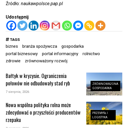
Źródło:
naukawpolsce.pap.pl
Udostępnij
TAGS
biznes
branża spożywcza
gospodarka
portal biznesowy
portal informacyjny
rolnictwo
zdrowie
zrównoważony rozwój
Bałtyk w kryzysie. Ograniczenia
połowów nie odbudowały stad ryb
ZRÓWNOWAŻONA
GOSPODARKA
7 sierpnia, 2026
Nowa wspólna polityka rolna może
zdecydować o przyszłości producentów
PRZEMYSŁ I
LOGISTYKA
rzepaku