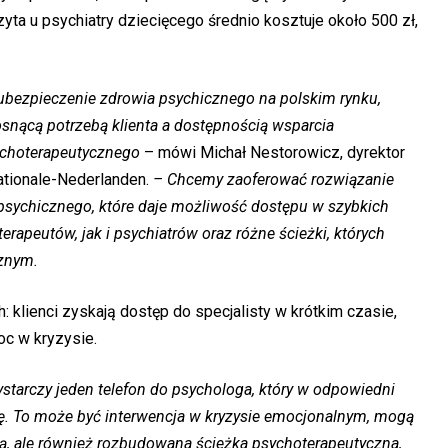
yta u psychiatry dziecięcego średnio kosztuje około 500 zł,
bezpieczenie zdrowia psychicznego na polskim rynku,
snącą potrzebą klienta a dostępnością wsparcia
ychoterapeutycznego
– mówi Michał Nestorowicz, dyrektor
tionale-Nederlanden.
– Chcemy zaoferować rozwiązanie
 psychicznego, które daje możliwość dostępu w szybkich
apeutów, jak i psychiatrów oraz różne ścieżki, których
cznym.
 klienci zyskają dostęp do specjalisty w krótkim czasie,
oc w kryzysie.
ystarczy jeden telefon do psychologa, który w odpowiedni
ę. To może być interwencja w kryzysie emocjonalnym, mogą
rą, ale również rozbudowana ścieżka psychoterapeutyczna,