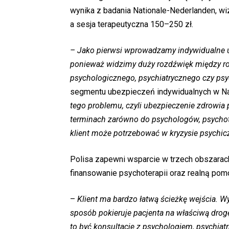
wynika z badania Nationale-Nederlanden, wiz
a sesja terapeutyczna 150–250 zł.
– Jako pierwsi wprowadzamy indywidualne u
ponieważ widzimy duży rozdźwięk między ro
psychologicznego, psychiatrycznego czy ps
segmentu ubezpieczeń indywidualnych w Na
tego problemu, czyli ubezpieczenie zdrowia
terminach zarówno do psychologów, psychoter
klient może potrzebować w kryzysie psychi
Polisa zapewni wsparcie w trzech obszarach:
finansowanie psychoterapii oraz realną pom
–
Klient ma bardzo łatwą ścieżkę wejścia. W
sposób pokieruje pacjenta na właściwą drog
to być konsultacje z psychologiem, psychiat