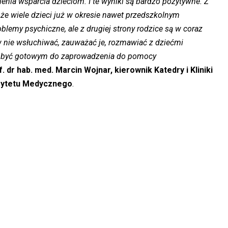
nia wsparcia dzieciom. I te wyniki są bardzo pozytywne. Z
, że wiele dzieci już w okresie nawet przedszkolnym
emy psychiczne, ale z drugiej strony rodzice są w coraz
w nie wsłuchiwać, zauważać je, rozmawiać z dziećmi
a i być gotowym do zaprowadzenia do pomocy
f. dr hab. med. Marcin Wojnar, kierownik Katedry i Kliniki
sytetu Medycznego
.