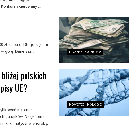
 Konkurs skierowany ...
 zł za euro. Długo się nim
w górę. Dane zza ...
FINANSE I EKONOMIA
bliżej polskich
episy UE?
NOWE TECHNOLOGIE
yfikować materiał
ch gatunków. Dzięki temu
nniki klimatyczne, choroby,