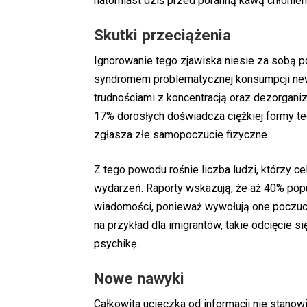
natomiast dziś przed poranną kawą chłoniem
Skutki przeciążenia
Ignorowanie tego zjawiska niesie za sobą 
syndromem problematycznej konsumpcji new
trudnościami z koncentracją oraz dezorgani
17% dorosłych doświadcza ciężkiej formy te
zgłasza złe samopoczucie fizyczne.
Z tego powodu rośnie liczba ludzi, którzy c
wydarzeń. Raporty wskazują, że aż 40% popul
wiadomości, ponieważ wywołują one poczucie
na przykład dla imigrantów, takie odcięcie s
psychikę.
Nowe nawyki
Całkowita ucieczka od informacji nie stan