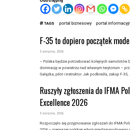
Udostępnij
portal biznesowy
portal informacyj
TAGS
F-35 to dopiero początek moder
5 sierpnia, 2026
– Polska będzie potrzebować kolejnych samolotów b
dominację w powietrzu nad własnym terytorium – prze
Gałązka, pilot i instruktor. Jak podkreśla, zakup F-35, .
Ruszyły zgłoszenia do IFMA Po
Excellence 2026
5 sierpnia, 2026
Rozpoczęło się przyjmowanie zgłoszeń do IFMA Pols
2026 – pierwszej polskiej edycji międzynarodowego