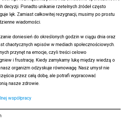
decyzji. Ponadto unikanie rzetelnych źródeł często
uje lęk. Zamiast całkowitej rezygnacji, musimy po prostu
dzienne wiadomości.
anie doniesień do określonych godzin w ciągu dnia oraz
iast chaotycznych wpisów w mediach społecznościowych.
ych przynęt na emocje, czyli treści celowo
niew i frustrację. Kiedy zamykamy lukę między wiedzą o
a, nasz organizm odzyskuje równowagę. Nasz umysł nie
zęścia przez całą dobę, ale potrafi wypracować
onią nasze zdrowie.
lnej współpracy
m