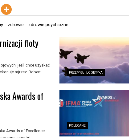
ny
zdrowie
zdrowie psychiczne
nizacji floty
ojowych, jeśli chce uzyskać
konuje mjr rez. Robert
PRZEMYSŁ I LOGISTYKA
..
lska Awards of
POLECANE
ka Awards of Excellence
 programu nagród