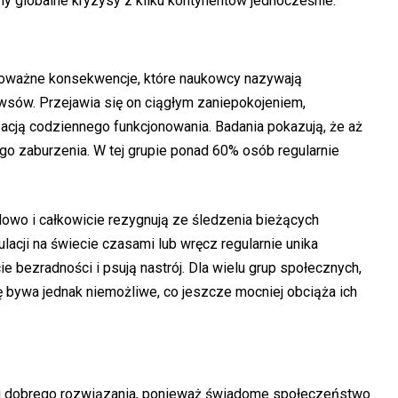
y globalne kryzysy z kilku kontynentów jednocześnie.
poważne konsekwencje, które naukowcy nazywają
sów. Przejawia się on ciągłym zaniepokojeniem,
zacją codziennego funkcjonowania. Badania pokazują, że aż
go zaburzenia. W tej grupie ponad 60% osób regularnie
elowo i całkowicie rezygnują ze śledzenia bieżących
acji na świecie czasami lub wręcz regularnie unika
 bezradności i psują nastrój. Dla wielu grup społecznych,
ię bywa jednak niemożliwe, co jeszcze mocniej obciąża ich
owi dobrego rozwiązania, ponieważ świadome społeczeństwo