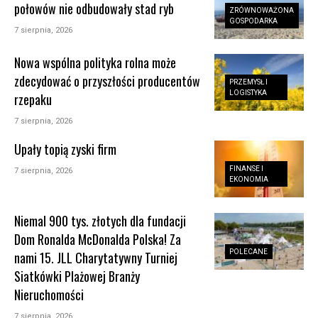
połowów nie odbudowały stad ryb
ZRÓWNOWAŻONA
GOSPODARKA
7 sierpnia, 2026
Nowa wspólna polityka rolna może
zdecydować o przyszłości producentów
PRZEMYSŁ I
LOGISTYKA
rzepaku
7 sierpnia, 2026
Upały topią zyski firm
FINANSE I
7 sierpnia, 2026
EKONOMIA
Niemal 900 tys. złotych dla fundacji
Dom Ronalda McDonalda Polska! Za
POLECANE
nami 15. JLL Charytatywny Turniej
Siatkówki Plażowej Branży
Nieruchomości
7 sierpnia, 2026