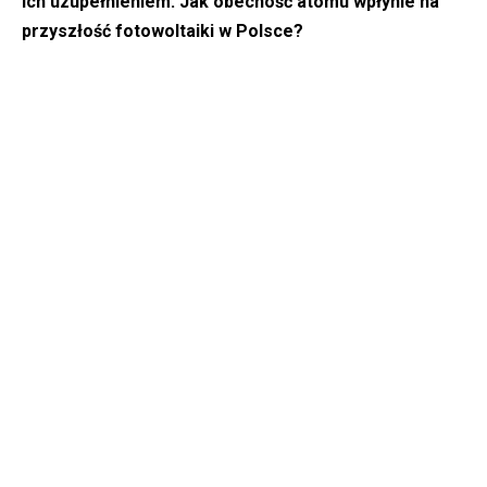
ich uzupełnieniem. Jak obecność atomu wpłynie na
przyszłość fotowoltaiki w Polsce?