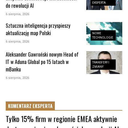
EKSPERTA
do rewolucji AI
6 sierpnia, 2026
Sztuczna inteligencja przyspieszy
aktualizację map Polski
NOWE
TECHNOLOGIE
6 sierpnia, 2026
Aleksander Gawroński nowym Head of
IT w Aduna Global po 15 latach w
TRANSFERY I
ZMIANY
mBanku
6 sierpnia, 2026
KOMENTARZ EKSPERTA
Tylko 15% firm w regionie EMEA aktywnie