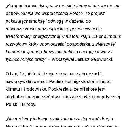
„Kampania inwestycyjna w morskie farmy wiatrowe nie ma
odpowiednika we współczesnej Polsce. To projekt
pokazujący ambicję i odwagę w dążeniu do
nowoczesności oraz największe przedsięwzięcie
transformacji energetycznej w historii kraju. Da ono impuls
rozwojowy, który unowocześni gospodarkę, zwiększy jej
konkurencyjność, obniży rachunki za energię i stworzy
tysiące miejsc pracy”
– wskazywał Janusz Gajowiecki.
O tym, że „historia dzieje się na naszych oczach”,
nawiązywała również Paulina Hennig-Kloska, minister
klimatu i środowiska. Podkreślała, że offshore jest
atrybutem bezpieczeństwa i niezależności energetycznej
Polski i Europy.
„Nie możemy jednego uzależnienia zastępować drugim.
Niegdyś był to import paliw kopalnych z Rosji, dziś zaś, w