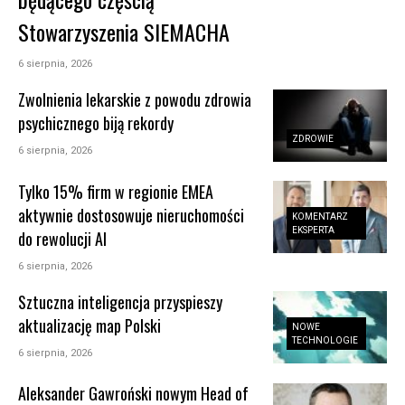
Stowarzyszenia SIEMACHA
6 sierpnia, 2026
Zwolnienia lekarskie z powodu zdrowia
psychicznego biją rekordy
ZDROWIE
6 sierpnia, 2026
Tylko 15% firm w regionie EMEA
aktywnie dostosowuje nieruchomości
KOMENTARZ
EKSPERTA
do rewolucji AI
6 sierpnia, 2026
Sztuczna inteligencja przyspieszy
aktualizację map Polski
NOWE
TECHNOLOGIE
6 sierpnia, 2026
Aleksander Gawroński nowym Head of