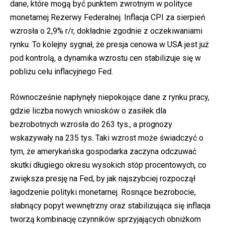
dane, które mogą być punktem zwrotnym w polityce
monetarnej Rezerwy Federalnej. Inflacja CPI za sierpień
wzrosła o 2,9% r/r, dokładnie zgodnie z oczekiwaniami
rynku. To kolejny sygnał, że presja cenowa w USA jest już
pod kontrolą, a dynamika wzrostu cen stabilizuje się w
pobliżu celu inflacyjnego Fed.
Równocześnie napłynęły niepokojące dane z rynku pracy,
gdzie liczba nowych wniosków o zasiłek dla
bezrobotnych wzrosła do 263 tys., a prognozy
wskazywały na 235 tys. Taki wzrost może świadczyć o
tym, że amerykańska gospodarka zaczyna odczuwać
skutki długiego okresu wysokich stóp procentowych, co
zwiększa presję na Fed, by jak najszybciej rozpoczął
łagodzenie polityki monetarnej. Rosnące bezrobocie,
słabnący popyt wewnętrzny oraz stabilizująca się inflacja
tworzą kombinację czynników sprzyjających obniżkom