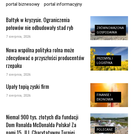
portal biznesowy
portal informacyjny
Bałtyk w kryzysie. Ograniczenia
połowów nie odbudowały stad ryb
ZRÓWNOWAŻONA
GOSPODARKA
7 sierpnia, 2026
Nowa wspólna polityka rolna może
zdecydować o przyszłości producentów
PRZEMYSŁ I
LOGISTYKA
rzepaku
7 sierpnia, 2026
Upały topią zyski firm
FINANSE I
7 sierpnia, 2026
EKONOMIA
Niemal 900 tys. złotych dla fundacji
Dom Ronalda McDonalda Polska! Za
POLECANE
nami 15. JLL Charytatywny Turniej