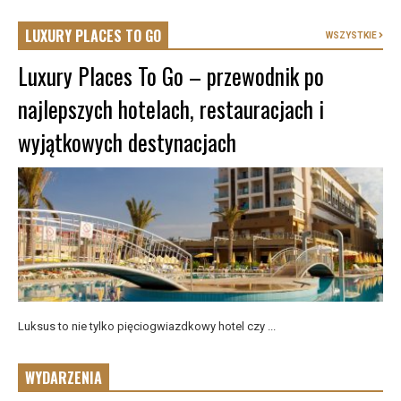
LUXURY PLACES TO GO
WSZYSTKIE
Luxury Places To Go – przewodnik po
najlepszych hotelach, restauracjach i
wyjątkowych destynacjach
Luksus to nie tylko pięciogwiazdkowy hotel czy ...
WYDARZENIA