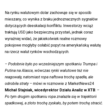
Na rynku walutowym dolar zachowuje się w sposób
mieszany, co wynika z braku jednoznacznych sygnałów
dotyczących deeskalacji konfliktu. Inwestorzy wciąż
traktują USD jako bezpieczną przystań, jednak coraz
wyraźniej widać, że jakiekolwiek realne rozmowy
pokojowe mogłyby osłabić popyt na amerykańską walutę
na rzecz walut rynków wschodzących.
– Podobnie było po wcześniejszym spotkaniu Trumpa i
Putina na Alasce, wówczas rynki walutowe też nie
reagowały, natomiast ropa naftowa trochę spadła, ale
odrobiła straty –
mówi w rozmowie z MarketNews24
Michał Stajniak, wicedyrektor Działu Analiz w XTB
.
–
Po tym drugim spotkaniu ropa znalazła się w trajektorii
spadkowej, a złoto trochę zyskało, by potem trochę stracić.