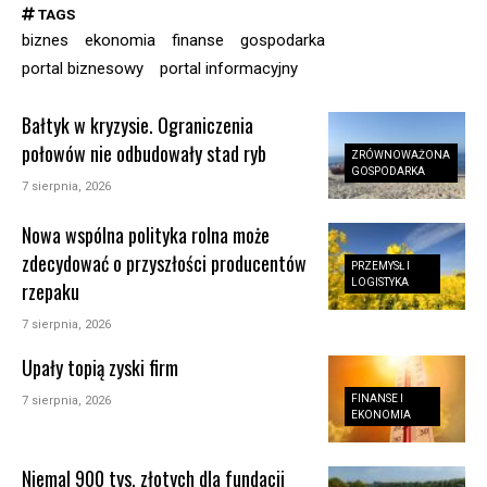
TAGS
biznes
ekonomia
finanse
gospodarka
portal biznesowy
portal informacyjny
Bałtyk w kryzysie. Ograniczenia
połowów nie odbudowały stad ryb
ZRÓWNOWAŻONA
GOSPODARKA
7 sierpnia, 2026
Nowa wspólna polityka rolna może
zdecydować o przyszłości producentów
PRZEMYSŁ I
LOGISTYKA
rzepaku
7 sierpnia, 2026
Upały topią zyski firm
FINANSE I
7 sierpnia, 2026
EKONOMIA
Niemal 900 tys. złotych dla fundacji