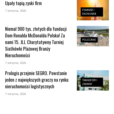
Upały topią zyski firm
FINANSE I
7 sierpnia, 2026
EKONOMIA
Niemal 900 tys. złotych dla fundacji
Dom Ronalda McDonalda Polska! Za
POLECANE
nami 15. JLL Charytatywny Turniej
Siatkówki Plażowej Branży
Nieruchomości
7 sierpnia, 2026
Prologis przejmie SEGRO. Powstanie
jeden z największych graczy na rynku
TRANSFERY I
ZMIANY
nieruchomości logistycznych
7 sierpnia, 2026