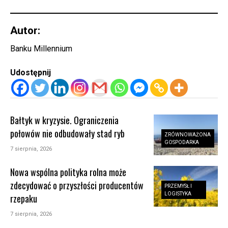
Autor:
Banku Millennium
Udostępnij
Bałtyk w kryzysie. Ograniczenia
połowów nie odbudowały stad ryb
ZRÓWNOWAŻONA
GOSPODARKA
7 sierpnia, 2026
Nowa wspólna polityka rolna może
zdecydować o przyszłości producentów
PRZEMYSŁ I
LOGISTYKA
rzepaku
7 sierpnia, 2026