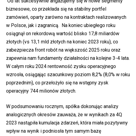
Od lat sukcesywnie angażujemy się w ‎nowe segmenty
biznesowe, co ‎przekłada się na stabilny portfel
‎zamówień, oparty zarówno na ‎kontraktach realizowanych
w Polsce, jak i zagranicą. ‎Na koniec ubiegłego ‎roku
osiągnął on rekordową wartość blisko 17,8 ‎miliardów
złotych (vs ‎‎13,1 mld złotych na koniec 2023 roku), co
zabezpiecza front robót na ‎większość 2025 roku oraz
‎zapewnia nam fundamenty działalności na ‎kolejne 3-4 lata.
W całym roku 2024 rentowność zysku operacyjnego
‎wzrosła, osiągając szacunkowy poziom 8,2% (8,0% w roku
poprzednim), ‎co przełożyło się na wstępny zysk
operacyjny 744 milionów złotych. ‎
W podsumowaniu rocznym, spółka dokonując analizy
analogicznych ‎okresów zauważa, że w wynikach za 4Q
2023 nastąpiła kumulacja ‎zdarzeń, która miała pozytywny
wpływ na wynik i podniosła tym samym ‎bazę