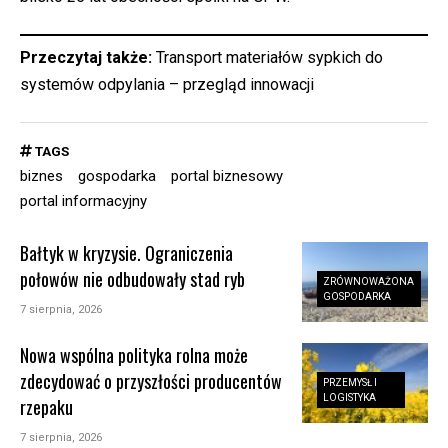
Przeczytaj także:
Transport materiałów sypkich do
systemów odpylania – przegląd innowacji
TAGS
biznes
gospodarka
portal biznesowy
portal informacyjny
Bałtyk w kryzysie. Ograniczenia
połowów nie odbudowały stad ryb
ZRÓWNOWAŻONA
GOSPODARKA
7 sierpnia, 2026
Nowa wspólna polityka rolna może
zdecydować o przyszłości producentów
PRZEMYSŁ I
LOGISTYKA
rzepaku
7 sierpnia, 2026