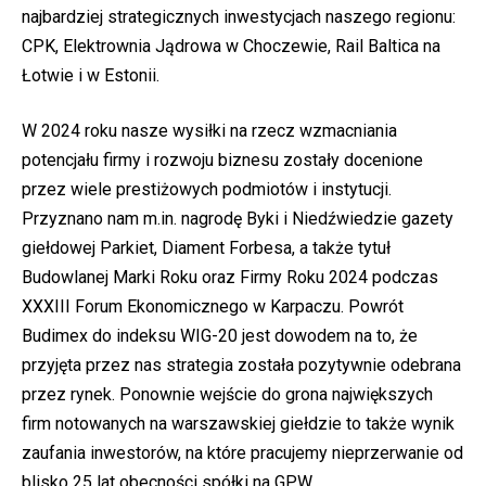
najbardziej ‎strategicznych inwestycjach naszego regionu:
CPK, Elektrownia Jądrowa w ‎Choczewie, Rail Baltica na
Łotwie i w Estonii.‎
W 2024 roku nasze wysiłki na rzecz wzmacniania
potencjału firmy i ‎rozwoju biznesu zostały docenione
przez wiele prestiżowych podmiotów i ‎instytucji.
‎Przyznano nam m.in. nagrodę Byki i Niedźwiedzie gazety
‎giełdowej Parkiet, Diament ‎Forbesa, a także tytuł
Budowlanej Marki Roku ‎oraz Firmy Roku 2024 podczas
XXXIII ‎Forum Ekonomicznego w Karpaczu. ‎Powrót
Budimex do indeksu WIG-20 jest dowodem na to, że
przyjęta ‎przez nas ‎strategia została pozytywnie odebrana
przez rynek. Ponownie ‎wejście do grona ‎największych
firm notowanych na warszawskiej giełdzie ‎to także wynik
zaufania ‎inwestorów, na które pracujemy nieprzerwanie od
‎blisko 25 lat obecności spółki na ‎GPW. ‎