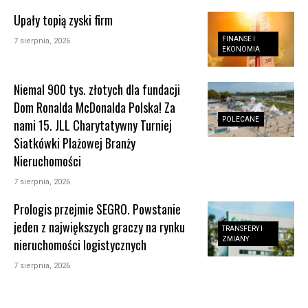
Upały topią zyski firm
FINANSE I
7 sierpnia, 2026
EKONOMIA
Niemal 900 tys. złotych dla fundacji
Dom Ronalda McDonalda Polska! Za
POLECANE
nami 15. JLL Charytatywny Turniej
Siatkówki Plażowej Branży
Nieruchomości
7 sierpnia, 2026
Prologis przejmie SEGRO. Powstanie
jeden z największych graczy na rynku
TRANSFERY I
ZMIANY
nieruchomości logistycznych
7 sierpnia, 2026