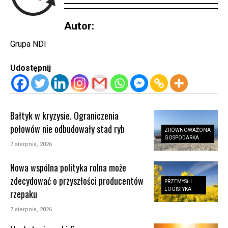
Autor:
Grupa NDI
Udostępnij
Bałtyk w kryzysie. Ograniczenia
połowów nie odbudowały stad ryb
ZRÓWNOWAŻONA
GOSPODARKA
7 sierpnia, 2026
Nowa wspólna polityka rolna może
zdecydować o przyszłości producentów
PRZEMYSŁ I
LOGISTYKA
rzepaku
7 sierpnia, 2026