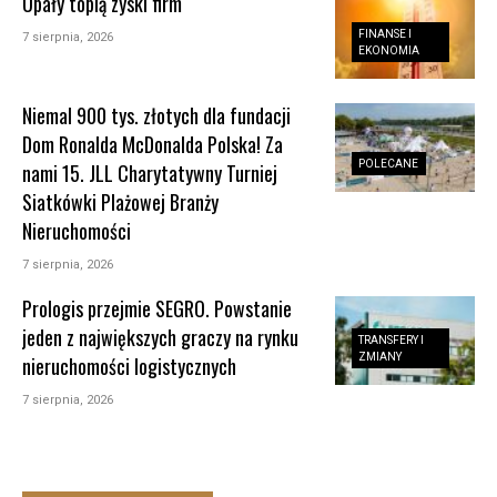
Upały topią zyski firm
FINANSE I
7 sierpnia, 2026
EKONOMIA
Niemal 900 tys. złotych dla fundacji
Dom Ronalda McDonalda Polska! Za
POLECANE
nami 15. JLL Charytatywny Turniej
Siatkówki Plażowej Branży
Nieruchomości
7 sierpnia, 2026
Prologis przejmie SEGRO. Powstanie
jeden z największych graczy na rynku
TRANSFERY I
ZMIANY
nieruchomości logistycznych
7 sierpnia, 2026