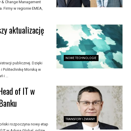
egy & Change Management
a. Firmy w regionie EMEA,
szy aktualizację
NOWE TECHNOLOGIE
stracji publicznej. Dzięki
i Politechnikę Morską w
i ...
ead of IT w
mBanku
TRANSFERY I ZMIANY
roński rozpoczyna nowy etap
 IT w Aduna Global, gdzie ...