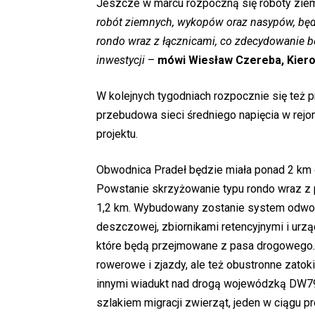
Jeszcze w marcu rozpoczną się roboty ziem
robót ziemnych, wykopów oraz nasypów, będ
rondo wraz z łącznicami, co zdecydowanie 
inwestycji
–
mówi Wiesław Czereba, Kiero
W kolejnych tygodniach rozpocznie się też p
przebudowa sieci średniego napięcia w rejon
projektu.
Obwodnica Pradeł będzie miała ponad 2 km d
Powstanie skrzyżowanie typu rondo wraz z 
1,2 km. Wybudowany zostanie system odwodn
deszczowej, zbiornikami retencyjnymi i ur
które będą przejmowane z pasa drogowego. 
rowerowe i zjazdy, ale też obustronne zatok
innymi wiadukt nad drogą wojewódzką DW79
szlakiem migracji zwierząt, jeden w ciągu p