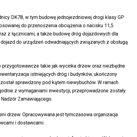
icy DK78, w tym budowę jednojezdniowej drogi klasy GP
osowanej do przenoszenia obciążenia o nacisku 11,5
raz z łącznicami, a także budowę dróg dojazdowych dla
ch dojazd do urządzeń odwadniających związanych z obsługą
 przygotowawcze takie jak wycinka drzew oraz niezbędne
wentaryzacja istniejących dróg i budynków, ukończony
en został sprawdzony pod kątem niewybuchów. W ramach
zgodnie z wymaganiami inwestycji, przeprowadzone zostały
z Nadzór Zamawiającego.
eni drzew. Opracowywana jest tymczasowa organizacja
awcami i dostawcami.