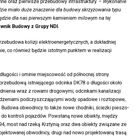
ne oraz pierwsze przebudowy infrastruktury. –
Wykonanie
zie miało duże znaczenie dla budowy skrzyżowania typu
będzie dla nas pierwszym kamieniem milowym na tej
wnik Budowy z Grupy NDI.
rzebudowa kolizji elektroenergetycznych, a dokładniej
ie, co również będzie istotnym punktem w realizacji
ługości i ominie miejscowość od północnej strony.
przebudową istniejącego odcinka DK78 o długości około
ienia wraz z rowami drogowymi, odcinkami kanalizacji
ządzeniami podczyszczającymi wody opadowe i roztopowe,
Budowa obwodnicy to także nowe chodniki, ścieżki pieszo-
i do kontroli pojazdów. Powstaną nowe obiekty, między
4, most nad rzeką Krztynią oraz dwa obiekty związane ze
rojektowanej obwodnicy, drugi nad nowo projektowaną trasą.