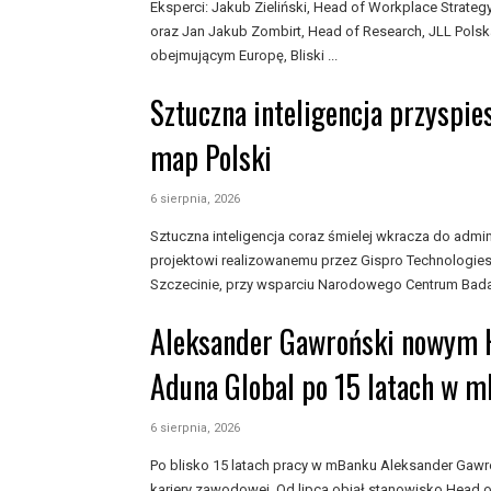
Eksperci: Jakub Zieliński, Head of Workplace Strat
oraz Jan Jakub Zombirt, Head of Research, JLL Polsk
obejmującym Europę, Bliski ...
Sztuczna inteligencja przyspie
map Polski
6 sierpnia, 2026
Sztuczna inteligencja coraz śmielej wkracza do admini
projektowi realizowanemu przez Gispro Technologies 
Szczecinie, przy wsparciu Narodowego Centrum Badań 
Aleksander Gawroński nowym H
Aduna Global po 15 latach w 
6 sierpnia, 2026
Po blisko 15 latach pracy w mBanku Aleksander Gaw
kariery zawodowej. Od lipca objął stanowisko Head of