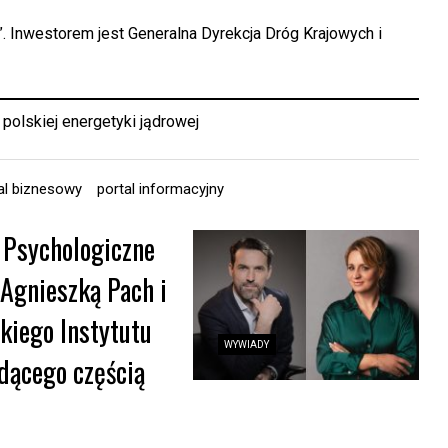
. Inwestorem jest Generalna Dyrekcja Dróg Krajowych i
olskiej energetyki jądrowej
al biznesowy
portal informacyjny
 Psychologiczne
 Agnieszką Pach i
iego Instytutu
WYWIADY
dącego częścią