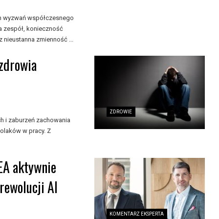
zych wyzwań współczesnego
a zespół, konieczność
 nieustanna zmienność ...
 zdrowia
ZDROWIE
ch i zaburzeń zachowania
olaków w pracy. Z
EA aktywnie
rewolucji AI
KOMENTARZ EKSPERTA