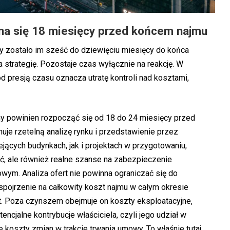
na się 18 miesięcy przed końcem najmu
y zostało im sześć do dziewięciu miesięcy do końca
strategię. Pozostaje czas wyłącznie na reakcję. W
 presją czasu oznacza utratę kontroli nad kosztami,
y powinien rozpocząć się od 18 do 24 miesięcy przed
e rzetelną analizę rynku i przedstawienie przez
jących budynkach, jak i projektach w przygotowaniu,
ść, ale również realne szanse na zabezpieczenie
ym. Analiza ofert nie powinna ograniczać się do
pojrzenie na całkowity koszt najmu w całym okresie
t. Poza czynszem obejmuje on koszty eksploatacyjne,
encjalne kontrybucje właściciela, czyli jego udział w
 koszty zmian w trakcie trwania umowy. To właśnie tutaj