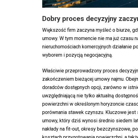
Dobry proces decyzyjny zaczy
Większość firm zaczyna myśleć o biurze, gd
umowy. W tym momencie nie ma już czasu na 
nieruchomościach komercyjnych działanie pod
wyborem i pozycją negocjacyjną.
Właściwie przeprowadzony proces decyzyjn
zakończeniem bieżącej umowy najmu. Obejmuj
doradców dostępnych opcji, zarówno w istnie
uwzględniającą nie tylko aktualną dostępno
powierzchni w określonym horyzoncie czasow
porównania stawek czynszu. Kluczowe jest s
umowy, który dziś wynosi średnio siedem la
nakłady na fit-out, okresy bezczynszowe, pot
kosztach przygotowania powierzchni, a także