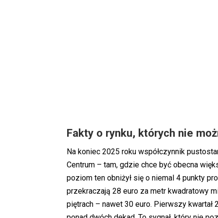
Fakty o rynku, których nie mo
Na koniec 2025 roku współczynnik pustosta
Centrum – tam, gdzie chce być obecna więks
poziom ten obniżył się o niemal 4 punkty p
przekraczają 28 euro za metr kwadratowy mi
piętrach – nawet 30 euro. Pierwszy kwarta
ponad dwóch dekad. To sygnał, który nie poz