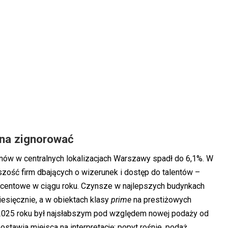
żna zignorować
nów w centralnych lokalizacjach Warszawy spadł do 6,1%. W
zość firm dbających o wizerunek i dostęp do talentów –
rocentowe w ciągu roku. Czynsze w najlepszych budynkach
esięcznie, a w obiektach klasy
prime
na prestiżowych
ł 2025 roku był najsłabszym pod względem nowej podaży od
ostawia miejsca na interpretację: popyt rośnie, podaż