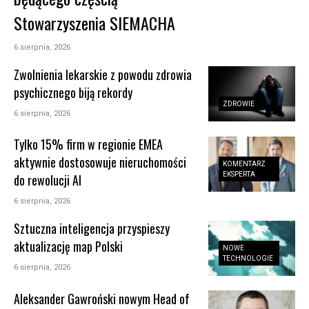
Stowarzyszenia SIEMACHA
6 sierpnia, 2026
Zwolnienia lekarskie z powodu zdrowia
psychicznego biją rekordy
ZDROWIE
6 sierpnia, 2026
Tylko 15% firm w regionie EMEA
aktywnie dostosowuje nieruchomości
KOMENTARZ
EKSPERTA
do rewolucji AI
6 sierpnia, 2026
Sztuczna inteligencja przyspieszy
aktualizację map Polski
NOWE
TECHNOLOGIE
6 sierpnia, 2026
Aleksander Gawroński nowym Head of