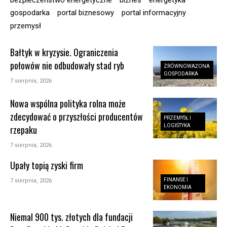
gospodarka
portal biznesowy
portal informacyjny
przemysł
Bałtyk w kryzysie. Ograniczenia
połowów nie odbudowały stad ryb
ZRÓWNOWAŻONA
GOSPODARKA
7 sierpnia, 2026
Nowa wspólna polityka rolna może
zdecydować o przyszłości producentów
PRZEMYSŁ I
LOGISTYKA
rzepaku
7 sierpnia, 2026
Upały topią zyski firm
FINANSE I
7 sierpnia, 2026
EKONOMIA
Niemal 900 tys. złotych dla fundacji