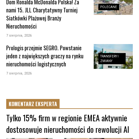
Dom Ronalda McDonalda Polska! Za
POLECANE
nami 15. JLL Charytatywny Turniej
Siatkówki Plażowej Branży
Nieruchomości
7 sierpnia, 2026
Prologis przejmie SEGRO. Powstanie
jeden z największych graczy na rynku
TRANSFERY I
ZMIANY
nieruchomości logistycznych
7 sierpnia, 2026
KOMENTARZ EKSPERTA
Tylko 15% firm w regionie EMEA aktywnie
dostosowuje nieruchomości do rewolucji AI