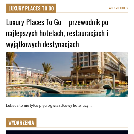
LUXURY PLACES TO GO
WSZYSTKIE
Luxury Places To Go – przewodnik po
najlepszych hotelach, restauracjach i
wyjątkowych destynacjach
Luksus to nie tylko pięciogwiazdkowy hotel czy ...
WYDARZENIA