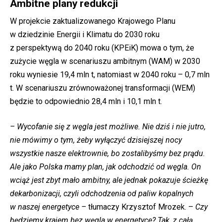
Ambitne plany redukcji
W projekcie zaktualizowanego Krajowego Planu
w dziedzinie Energii i Klimatu do 2030 roku
z perspektywą do 2040 roku (KPEiK) mowa o tym, że
zużycie węgla w scenariuszu ambitnym (WAM) w 2030
roku wyniesie 19,4 mln t, natomiast w 2040 roku – 0,7 mln
t. W scenariuszu zrównoważonej transformacji (WEM)
będzie to odpowiednio 28,4 mln i 10,1 mln t.
– Wycofanie się z węgla jest możliwe. Nie dziś i nie jutro,
nie mówimy o tym, żeby wyłączyć dzisiejszej nocy
wszystkie nasze elektrownie, bo zostalibyśmy bez prądu.
Ale jako Polska mamy plan, jak odchodzić od węgla. On
wciąż jest zbyt mało ambitny, ale jednak pokazuje ścieżkę
dekarbonizacji, czyli odchodzenia od paliw kopalnych
w naszej energetyce –
tłumaczy Krzysztof Mrozek. –
Czy
będziemy krajem bez węgla w energetyce? Tak, z całą