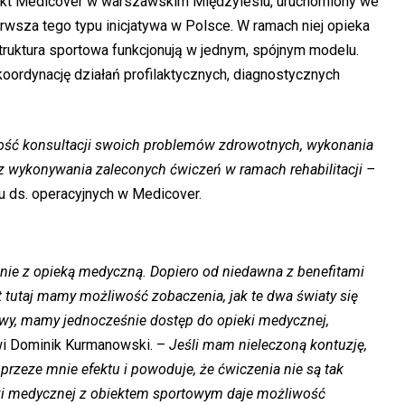
unkt Medicover w warszawskim Międzylesiu, uruchomiony we
rwsza tego typu inicjatywa w Polsce. W ramach niej opieka
struktura sportowa funkcjonują w jednym, spójnym modelu.
oordynację działań profilaktycznych, diagnostycznych
ość konsultacji swoich problemów zdrowotnych, wykonania
az wykonywania zaleconych ćwiczeń w ramach rehabilitacji –
u ds. operacyjnych w Medicover.
znie z opieką medyczną. Dopiero od niedawna z benefitami
 tutaj mamy możliwość zobaczenia, jak te dwa światy się
towy, mamy jednocześnie dostęp do opieki medycznej,
i Dominik Kurmanowski. –
Jeśli mam nieleczoną kontuzję,
rzeze mnie efektu i powoduje, że ćwiczenia nie są tak
eki medycznej z obiektem sportowym daje możliwość