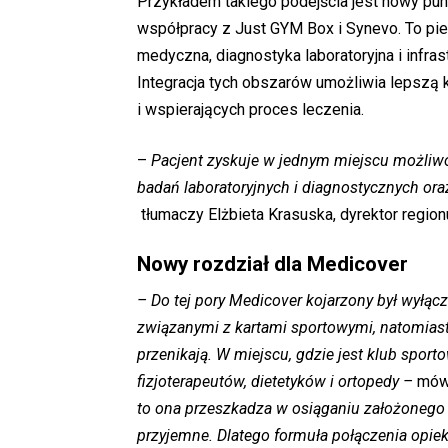
Przykładem takiego podejścia jest nowy p
współpracy z Just GYM Box i Synevo. To pie
medyczna, diagnostyka laboratoryjna i infra
Integracja tych obszarów umożliwia lepszą k
i wspierających proces leczenia.
–
Pacjent zyskuje w jednym miejscu możliw
badań laboratoryjnych i diagnostycznych or
tłumaczy Elżbieta Krasuska, dyrektor region
Nowy rozdział dla Medicover
– Do tej pory Medicover kojarzony był wyłąc
związanymi z kartami sportowymi, natomiast
przenikają. W miejscu, gdzie jest klub spor
fizjoterapeutów, dietetyków i ortopedy –
mów
to ona przeszkadza w osiąganiu założonego p
przyjemne. Dlatego formuła połączenia opi