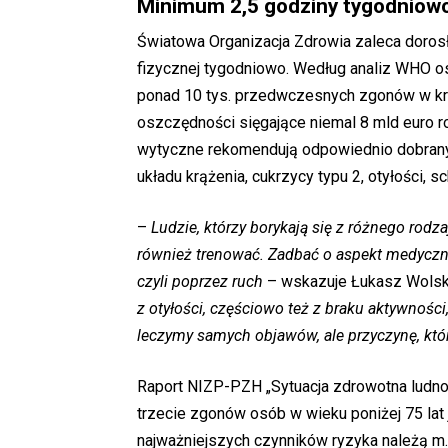
Minimum 2,5 godziny tygodniow
Światowa Organizacja Zdrowia zaleca doros
fizycznej tygodniowo. Według analiz WHO o
ponad 10 tys. przedwczesnych zgonów w kraj
oszczędności sięgające niemal 8 mld euro 
wytyczne rekomendują odpowiednio dobrany w
układu krążenia, cukrzycy typu 2, otyłości, 
–
Ludzie, którzy borykają się z różnego rod
również trenować. Zadbać o aspekt medyczny n
czyli poprzez ruch
– wskazuje Łukasz Wolsk
z otyłości, częściowo też z braku aktywności
leczymy samych objawów, ale przyczynę, która 
Raport NIZP-PZH „Sytuacja zdrowotna ludnoś
trzecie zgonów osób w wieku poniżej 75 lat
najważniejszych czynników ryzyka należą m.in