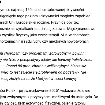
o
łym co najmniej 150 minut umiarkowanej aktywności
siągnięcie tego poziomu aktywności mogłoby zapobiec
ach Unii Europejskiej rocznie. Przyniosłoby też
rocznie na wydatkach na ochronę zdrowia. Międzynarodowe
ysiłek fizyczny jako część terapii. M.in. w chorobach
schorzeniach narządu ruchu czy niektórych nowotworach.
zaju chorobami czy problemami zdrowotnymi, powinni
ie tylko z perspektywy leków, ale bardziej holistycznie,
i. –
Ponad 80 proc. chorób cywilizacyjnych bierze się
, więc to jest zajęcie się problemem od podstawy. Nie
się złożyła na to, że ktoś jest w takiej kondycji.
ci Polski i jej uwarunkowania 2025” wskazuje, że dwie
 jest związanych z przyczynami możliwymi do uniknięcia. Do
. otyłość, brak aktywności fizycznej, palenie tytoniu