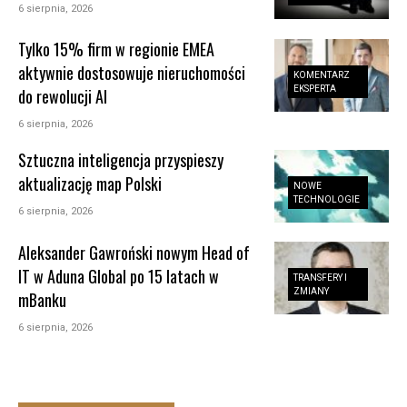
6 sierpnia, 2026
Tylko 15% firm w regionie EMEA
aktywnie dostosowuje nieruchomości
KOMENTARZ
EKSPERTA
do rewolucji AI
6 sierpnia, 2026
Sztuczna inteligencja przyspieszy
aktualizację map Polski
NOWE
TECHNOLOGIE
6 sierpnia, 2026
Aleksander Gawroński nowym Head of
IT w Aduna Global po 15 latach w
TRANSFERY I
ZMIANY
mBanku
6 sierpnia, 2026