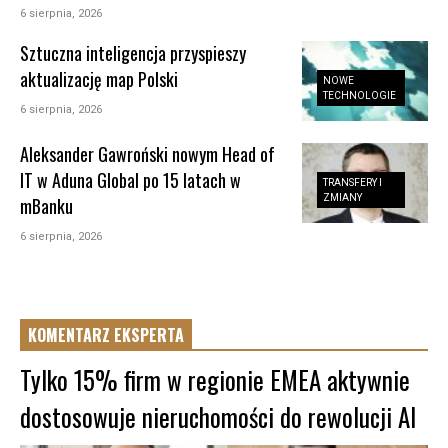
6 sierpnia, 2026
Sztuczna inteligencja przyspieszy
aktualizację map Polski
NOWE
TECHNOLOGIE
6 sierpnia, 2026
Aleksander Gawroński nowym Head of
IT w Aduna Global po 15 latach w
TRANSFERY I
ZMIANY
mBanku
6 sierpnia, 2026
KOMENTARZ EKSPERTA
Tylko 15% firm w regionie EMEA aktywnie
dostosowuje nieruchomości do rewolucji AI