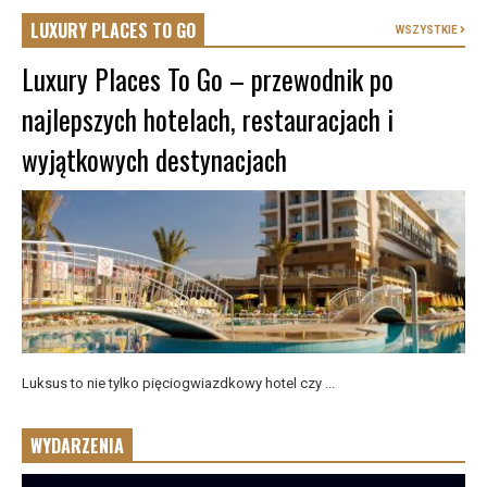
LUXURY PLACES TO GO
WSZYSTKIE
Luxury Places To Go – przewodnik po
najlepszych hotelach, restauracjach i
wyjątkowych destynacjach
Luksus to nie tylko pięciogwiazdkowy hotel czy ...
WYDARZENIA