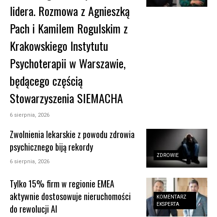
lidera. Rozmowa z Agnieszką
Pach i Kamilem Rogulskim z
Krakowskiego Instytutu
Psychoterapii w Warszawie,
będącego częścią
Stowarzyszenia SIEMACHA
6 sierpnia, 2026
Zwolnienia lekarskie z powodu zdrowia
psychicznego biją rekordy
ZDROWIE
6 sierpnia, 2026
Tylko 15% firm w regionie EMEA
aktywnie dostosowuje nieruchomości
KOMENTARZ
EKSPERTA
do rewolucji AI