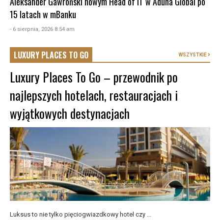
Aleksander Gawroński nowym Head of IT w Aduna Global po
15 latach w mBanku
- 6 sierpnia, 2026 8:54 am
LUXURY PLACES TO GO
WSZYSTKIE
Luxury Places To Go – przewodnik po
najlepszych hotelach, restauracjach i
wyjątkowych destynacjach
Luksus to nie tylko pięciogwiazdkowy hotel czy ...