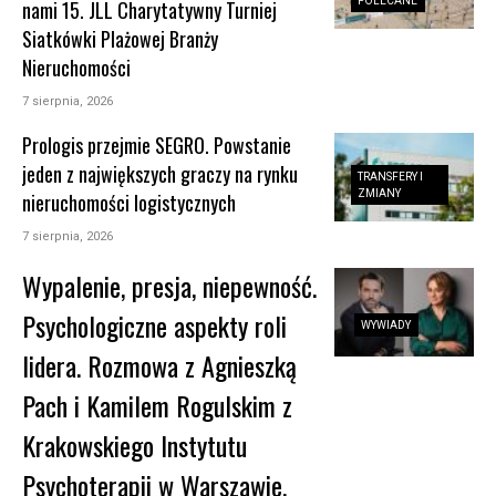
POLECANE
nami 15. JLL Charytatywny Turniej
Siatkówki Plażowej Branży
Nieruchomości
7 sierpnia, 2026
Prologis przejmie SEGRO. Powstanie
jeden z największych graczy na rynku
TRANSFERY I
ZMIANY
nieruchomości logistycznych
7 sierpnia, 2026
Wypalenie, presja, niepewność.
Psychologiczne aspekty roli
WYWIADY
lidera. Rozmowa z Agnieszką
Pach i Kamilem Rogulskim z
Krakowskiego Instytutu
Psychoterapii w Warszawie,