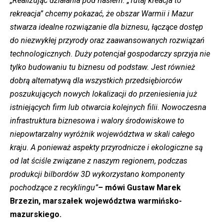
„Realizując działania pod hasłem: „Tutaj kreacja to
rekreacja” chcemy pokazać, że obszar Warmii i Mazur
stwarza idealne rozwiązanie dla biznesu, łączące dostęp
do niezwykłej przyrody oraz zaawansowanych rozwiązań
technologicznych. Duży potencjał gospodarczy sprzyja nie
tylko budowaniu tu biznesu od podstaw. Jest również
dobrą alternatywą dla wszystkich przedsiębiorców
poszukujących nowych lokalizacji do przeniesienia już
istniejących firm lub otwarcia kolejnych filii. Nowoczesna
infrastruktura biznesowa i walory środowiskowe to
niepowtarzalny wyróżnik województwa w skali całego
kraju. A ponieważ aspekty przyrodnicze i ekologiczne są
od lat ściśle związane z naszym regionem, podczas
produkcji bilbordów 3D wykorzystano komponenty
pochodzące z recyklingu”
– mówi Gustaw Marek
Brzezin, marszałek województwa warmińsko-
mazurskiego.