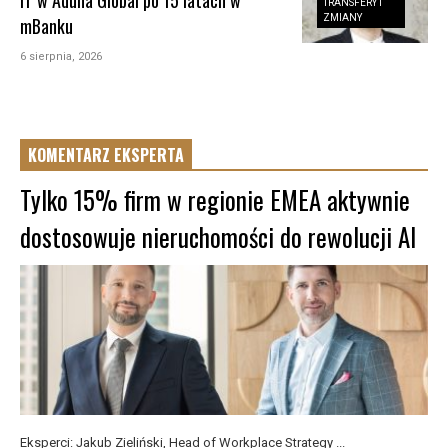
IT w Aduna Global po 15 latach w
TRANSFERY I
ZMIANY
mBanku
6 sierpnia, 2026
KOMENTARZ EKSPERTA
Tylko 15% firm w regionie EMEA aktywnie
dostosowuje nieruchomości do rewolucji AI
Eksperci: Jakub Zieliński, Head of Workplace Strategy ...