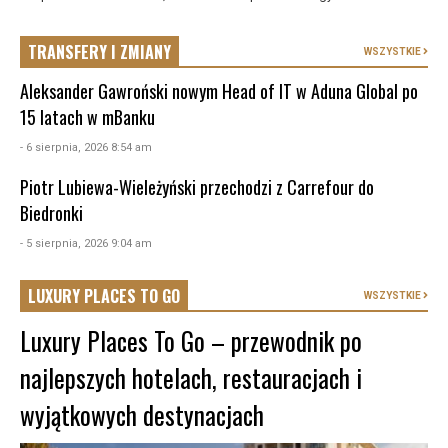
TRANSFERY I ZMIANY
WSZYSTKIE
Aleksander Gawroński nowym Head of IT w Aduna Global po
15 latach w mBanku
- 6 sierpnia, 2026 8:54 am
Piotr Lubiewa-Wieleżyński przechodzi z Carrefour do
Biedronki
- 5 sierpnia, 2026 9:04 am
LUXURY PLACES TO GO
WSZYSTKIE
Luxury Places To Go – przewodnik po
najlepszych hotelach, restauracjach i
wyjątkowych destynacjach