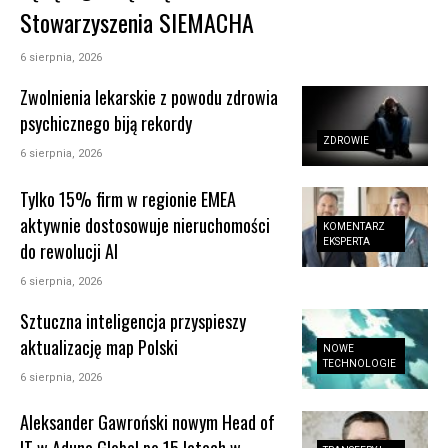
Stowarzyszenia SIEMACHA
6 sierpnia, 2026
Zwolnienia lekarskie z powodu zdrowia
psychicznego biją rekordy
ZDROWIE
6 sierpnia, 2026
Tylko 15% firm w regionie EMEA
aktywnie dostosowuje nieruchomości
KOMENTARZ
EKSPERTA
do rewolucji AI
6 sierpnia, 2026
Sztuczna inteligencja przyspieszy
aktualizację map Polski
NOWE
TECHNOLOGIE
6 sierpnia, 2026
Aleksander Gawroński nowym Head of