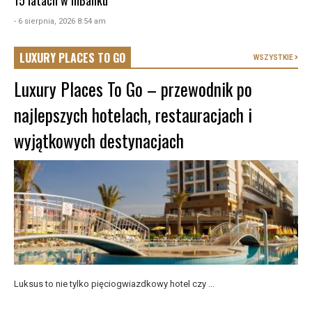
15 latach w mBanku
- 6 sierpnia, 2026 8:54 am
LUXURY PLACES TO GO
WSZYSTKIE
Luxury Places To Go – przewodnik po
najlepszych hotelach, restauracjach i
wyjątkowych destynacjach
Luksus to nie tylko pięciogwiazdkowy hotel czy ...