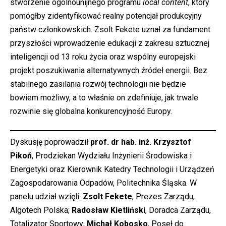
stworzenie ogólnounijnego programu
local content
, który
pomógłby zidentyfikować realny potencjał produkcyjny
państw członkowskich. Zsolt Fekete uznał za fundament
przyszłości wprowadzenie edukacji z zakresu sztucznej
inteligencji od 13 roku życia oraz wspólny europejski
projekt poszukiwania alternatywnych źródeł energii. Bez
stabilnego zasilania rozwój technologii nie będzie
bowiem możliwy, a to właśnie on zdefiniuje, jak trwale
rozwinie się globalna konkurencyjność Europy.
Dyskusję poprowadził
prof. dr hab. inż. Krzysztof
Pikoń
, Prodziekan Wydziału Inżynierii Środowiska i
Energetyki oraz Kierownik Katedry Technologii i Urządzeń
Zagospodarowania Odpadów, Politechnika Śląska. W
panelu udział wzięli:
Zsolt Fekete
, Prezes Zarządu,
Algotech Polska;
Radosław Kietliński
, Doradca Zarządu,
Totalizator Sportowy;
Michał Kobosko
, Poseł do