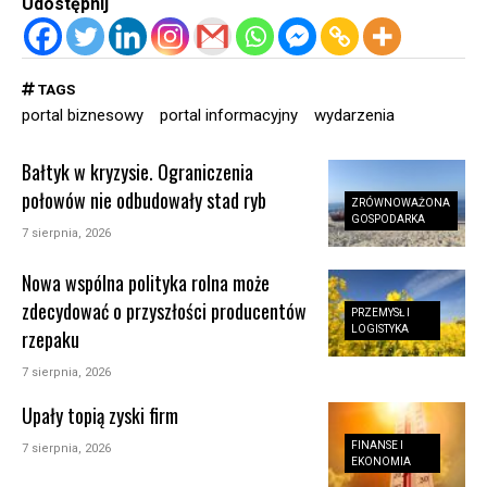
Udostępnij
TAGS
portal biznesowy
portal informacyjny
wydarzenia
Bałtyk w kryzysie. Ograniczenia
połowów nie odbudowały stad ryb
ZRÓWNOWAŻONA
GOSPODARKA
7 sierpnia, 2026
Nowa wspólna polityka rolna może
zdecydować o przyszłości producentów
PRZEMYSŁ I
LOGISTYKA
rzepaku
7 sierpnia, 2026
Upały topią zyski firm
FINANSE I
7 sierpnia, 2026
EKONOMIA