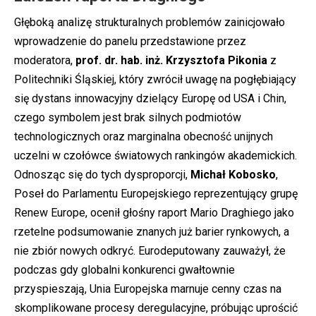
Głęboką analizę strukturalnych problemów zainicjowało
wprowadzenie do panelu przedstawione przez
moderatora,
prof. dr. hab. inż. Krzysztofa Pikonia
z
Politechniki Śląskiej, który zwrócił uwagę na pogłębiający
się dystans innowacyjny dzielący Europę od USA i Chin,
czego symbolem jest brak silnych podmiotów
technologicznych oraz marginalna obecność unijnych
uczelni w czołówce światowych rankingów akademickich.
Odnosząc się do tych dysproporcji,
Michał Kobosko
,
Poseł do Parlamentu Europejskiego reprezentujący grupę
Renew Europe, ocenił głośny raport Mario Draghiego jako
rzetelne podsumowanie znanych już barier rynkowych, a
nie zbiór nowych odkryć. Eurodeputowany zauważył, że
podczas gdy globalni konkurenci gwałtownie
przyspieszają, Unia Europejska marnuje cenny czas na
skomplikowane procesy deregulacyjne, próbując uprościć