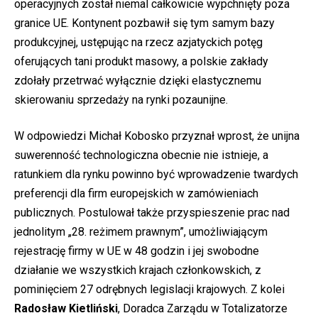
operacyjnych został niemal całkowicie wypchnięty poza
granice UE. Kontynent pozbawił się tym samym bazy
produkcyjnej, ustępując na rzecz azjatyckich potęg
oferujących tani produkt masowy, a polskie zakłady
zdołały przetrwać wyłącznie dzięki elastycznemu
skierowaniu sprzedaży na rynki pozaunijne.
W odpowiedzi Michał Kobosko przyznał wprost, że unijna
suwerenność technologiczna obecnie nie istnieje, a
ratunkiem dla rynku powinno być wprowadzenie twardych
preferencji dla firm europejskich w zamówieniach
publicznych. Postulował także przyspieszenie prac nad
jednolitym „28. reżimem prawnym”, umożliwiającym
rejestrację firmy w UE w 48 godzin i jej swobodne
działanie we wszystkich krajach członkowskich, z
pominięciem 27 odrębnych legislacji krajowych. Z kolei
Radosław Kietliński
, Doradca Zarządu w Totalizatorze