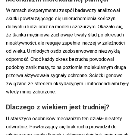
W ramach eksperymentu zespół badawczy analizował
skutki powtarzającego się unieruchomienia kończyn
dolnych u ludzi oraz na modelu szczurzym. Okazało się,
że tkanka mięśniowa zachowuje trwały ślad po okresach
nieaktywności, ale reaguje zupełnie inaczej w zależności
od wieku. U młodych osób zaobserwowano niezwykłą
odporność. Choć każdy okres bezruchu powodował
podobny zanik masy, to na poziomie molekularnym druga
przerwa aktywowała sygnały ochronne. Ścieżki genowe
związane ze stresem oksydacyjnym i mitochondriami były
wtedy mniej zaburzone.
Dlaczego z wiekiem jest trudniej?
U starszych osobników mechanizm ten działał niestety
odwrotnie. Powtarzający się brak ruchu prowadził do
silniejszego zaniku tkanek i aktywacji ścieżek związanych