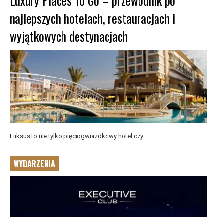
Luxury Places To Go – przewodnik po
najlepszych hotelach, restauracjach i
wyjątkowych destynacjach
Luksus to nie tylko pięciogwiazdkowy hotel czy ...
WYDARZENIA