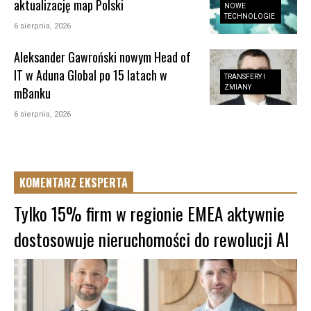
aktualizację map Polski
NOWE
TECHNOLOGIE
6 sierpnia, 2026
Aleksander Gawroński nowym Head of
IT w Aduna Global po 15 latach w
TRANSFERY I
ZMIANY
mBanku
6 sierpnia, 2026
KOMENTARZ EKSPERTA
Tylko 15% firm w regionie EMEA aktywnie
dostosowuje nieruchomości do rewolucji AI