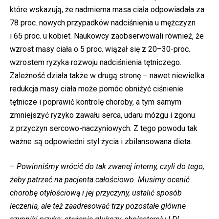
które wskazują, że nadmierna masa ciała odpowiadała za
78 proc. nowych przypadków nadciśnienia u mężczyzn
i 65 proc. u kobiet. Naukowcy zaobserwowali również, że
wzrost masy ciała o 5 proc. wiązał się z 20–30-proc.
wzrostem ryzyka rozwoju nadciśnienia tętniczego.
Zależność działa także w drugą stronę – nawet niewielka
redukcja masy ciała może pomóc obniżyć ciśnienie
tętnicze i poprawić kontrolę choroby, a tym samym
zmniejszyć ryzyko zawału serca, udaru mózgu i zgonu
z przyczyn sercowo-naczyniowych. Z tego powodu tak
ważne są odpowiedni styl życia i zbilansowana dieta.
– Powinniśmy wrócić do tak zwanej interny, czyli do tego,
żeby patrzeć na pacjenta całościowo. Musimy ocenić
chorobę otyłościową i jej przyczyny, ustalić sposób
leczenia, ale też zaadresować trzy pozostałe główne