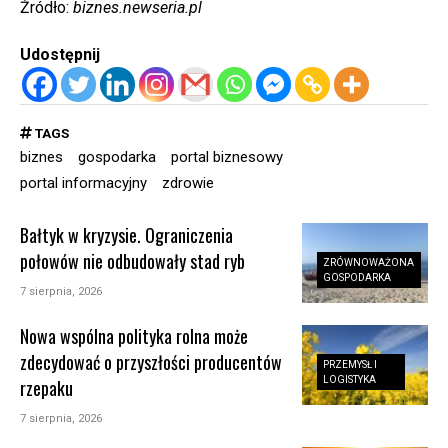
Źródło:
biznes.newseria.pl
Udostępnij
TAGS
biznes
gospodarka
portal biznesowy
portal informacyjny
zdrowie
Bałtyk w kryzysie. Ograniczenia
połowów nie odbudowały stad ryb
ZRÓWNOWAŻONA
GOSPODARKA
7 sierpnia, 2026
Nowa wspólna polityka rolna może
zdecydować o przyszłości producentów
PRZEMYSŁ I
LOGISTYKA
rzepaku
7 sierpnia, 2026