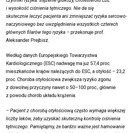
czynniki ryzyka: stężenie glukozy, cholesterolu LDL
i wysokość ciśnienia tętniczego. Nie da się
skutecznie
leczyć
pacjenta ani zmniejszać ryzyka sercowo-
naczyniowego bez uwzględnienia wszystkich czterech
głównych filarów tego ryzyka –
przekonuje prof.
Aleksander Prejbisz.
Według danych Europejskiego Towarzystwa
Kardiologicznego (ESC) nadwagę ma już 57,4 proc.
mieszkańców krajów należących do ESC, a otyłość – 23,2
proc. Choroba otyłościowa zwiększa ryzyko zgonu
z dowolnej przyczyny nawet o 50–100 proc., głównie
z powodu chorób układu krążenia.
– Pacjent z chorobą otyłościową często wymaga większej
liczby leków, żeby uzyskać skuteczną kontrolę ciśnienia
tętniczego. Pamiętajmy, że bardzo ważne jest hamowanie