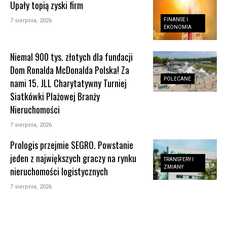
Upały topią zyski firm
FINANSE I
7 sierpnia, 2026
EKONOMIA
Niemal 900 tys. złotych dla fundacji
Dom Ronalda McDonalda Polska! Za
POLECANE
nami 15. JLL Charytatywny Turniej
Siatkówki Plażowej Branży
Nieruchomości
7 sierpnia, 2026
Prologis przejmie SEGRO. Powstanie
jeden z największych graczy na rynku
TRANSFERY I
ZMIANY
nieruchomości logistycznych
7 sierpnia, 2026