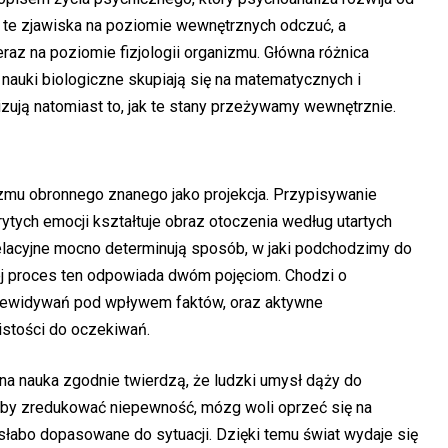
 te zjawiska na poziomie wewnętrznych odczuć, a
raz na poziomie fizjologii organizmu. Główna różnica
nauki biologiczne skupiają się na matematycznych i
izują natomiast to, jak te stany przeżywamy wewnętrznie.
zmu obronnego znanego jako projekcja. Przypisywanie
rytych emocji kształtuje obraz otoczenia według utartych
lacyjne mocno determinują sposób, w jaki podchodzimy do
nej proces ten odpowiada dwóm pojęciom. Chodzi o
rzewidywań pod wpływem faktów, oraz aktywne
istości do oczekiwań.
a nauka zgodnie twierdzą, że ludzki umysł dąży do
. Aby zredukować niepewność, mózg woli oprzeć się na
słabo dopasowane do sytuacji. Dzięki temu świat wydaje się