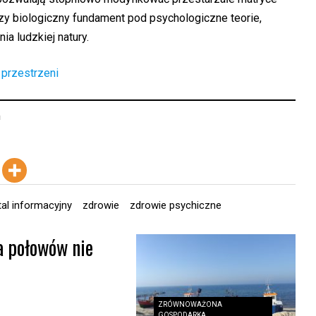
y biologiczny fundament pod psychologiczne teorie,
a ludzkiej natury.
 przestrzeni
m
tal informacyjny
zdrowie
zdrowie psychiczne
a połowów nie
ZRÓWNOWAŻONA
GOSPODARKA