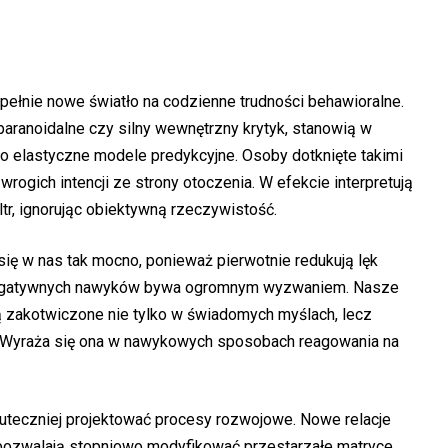
ełnie nowe światło na codzienne trudności behawioralne.
 paranoidalne czy silny wewnętrzny krytyk, stanowią w
ło elastyczne modele predykcyjne. Osoby dotknięte takimi
ogich intencji ze strony otoczenia. W efekcie interpretują
ltr, ignorując obiektywną rzeczywistość.
ię w nas tak mocno, ponieważ pierwotnie redukują lęk
negatywnych nawyków bywa ogromnym wyzwaniem. Nasze
 zakotwiczone nie tylko w świadomych myślach, lecz
. Wyraża się ona w nawykowych sposobach reagowania na
teczniej projektować procesy rozwojowe. Nowe relacje
ozwalają stopniowo modyfikować przestarzałe matryce