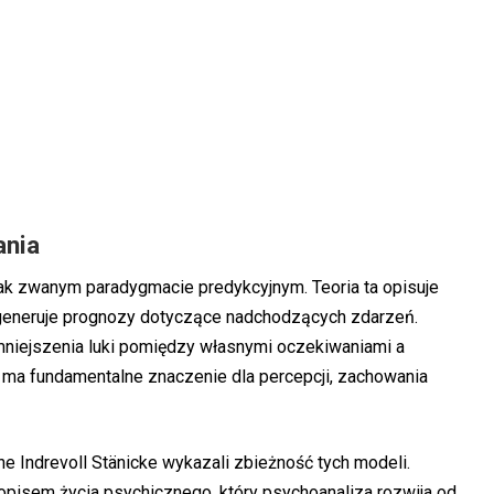
ania
ak zwanym paradygmacie predykcyjnym. Teoria ta opisuje
e generuje prognozy dotyczące nadchodzących zdarzeń.
iejszenia luki pomiędzy własnymi oczekiwaniami a
ma fundamentalne znaczenie dla percepcji, zachowania
ne Indrevoll Stänicke wykazali zbieżność tych modeli.
opisem życia psychicznego, który psychoanaliza rozwija od