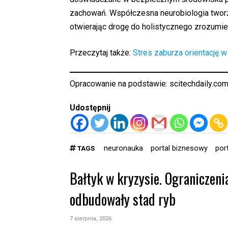
zachowań. Współczesna neurobiologia tworz
otwierając drogę do holistycznego zrozumieni
Przeczytaj także:
Stres zaburza orientację w
Opracowanie na podstawie:
scitechdaily.co
Udostępnij
neuronauka
portal biznesowy
por
TAGS
Bałtyk w kryzysie. Ograniczeni
odbudowały stad ryb
7 sierpnia, 2026