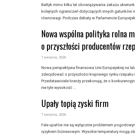
Bałtyk mimo kilku lat obowiązywania zakazu ukieru
kolejnych ograniczeń dotyczących innych gatunków n
równowagi. Podczas debaty w Parlamencie Europejski
Nowa wspólna polityka rolna 
o przyszłości producentów rze
7 sierpnia, 2026
Nowa perspektywa finansowa Unii Europejskiej na l
zdecydować o przyszłości krajowego rynku rzepaku i
Przedstawiciele branży przekonują, że o konkurencyj
nie tyle wysokość ...
Upały topią zyski firm
7 sierpnia, 2026
Fale upałów nie są wyłącznie problemem pogodowym, 
ryzykiem biznesowym. Wysokie temperatury mogą ob