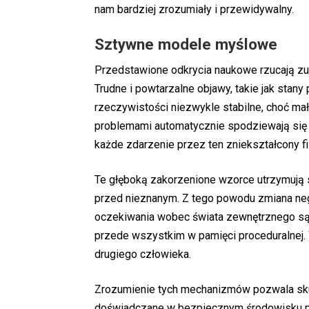
nam bardziej zrozumiały i przewidywalny.
Sztywne modele myślowe
Przedstawione odkrycia naukowe rzucają zup
Trudne i powtarzalne objawy, takie jak stany
rzeczywistości niezwykle stabilne, choć ma
problemami automatycznie spodziewają się wr
każde zdarzenie przez ten zniekształcony fi
Te głęboką zakorzenione wzorce utrzymują s
przed nieznanym. Z tego powodu zmiana 
oczekiwania wobec świata zewnętrznego są
przede wszystkim w pamięci proceduralnej
drugiego człowieka.
Zrozumienie tych mechanizmów pozwala sku
doświadczane w bezpiecznym środowisku p