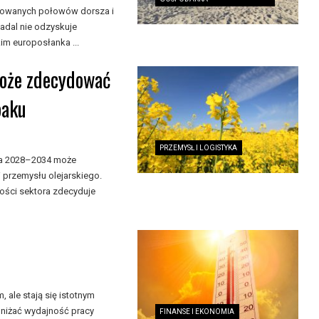
nkowanych połowów dorsza i
adal nie odzyskuje
m europosłanka ...
może zdecydować
paku
PRZEMYSŁ I LOGISTYKA
ata 2028–2034 może
 przemysłu olejarskiego.
ności sektora zdecyduje
ale stają się istotnym
niżać wydajność pracy
FINANSE I EKONOMIA