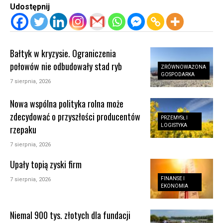
Udostępnij
Bałtyk w kryzysie. Ograniczenia
połowów nie odbudowały stad ryb
ZRÓWNOWAŻONA
GOSPODARKA
7 sierpnia, 2026
Nowa wspólna polityka rolna może
zdecydować o przyszłości producentów
PRZEMYSŁ I
LOGISTYKA
rzepaku
7 sierpnia, 2026
Upały topią zyski firm
FINANSE I
7 sierpnia, 2026
EKONOMIA
Niemal 900 tys. złotych dla fundacji