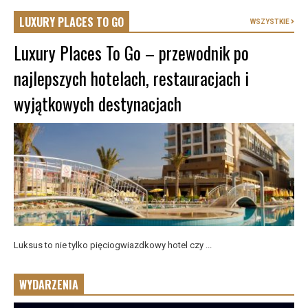
LUXURY PLACES TO GO
WSZYSTKIE
Luxury Places To Go – przewodnik po
najlepszych hotelach, restauracjach i
wyjątkowych destynacjach
Luksus to nie tylko pięciogwiazdkowy hotel czy ...
WYDARZENIA