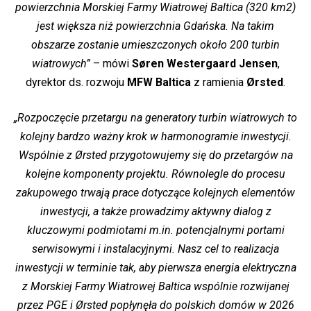
powierzchnia Morskiej Farmy Wiatrowej Baltica (320 km2)
jest większa niż powierzchnia Gdańska. Na takim
obszarze zostanie umieszczonych około 200 turbin
wiatrowych”
– mówi
Søren Westergaard Jensen
,
dyrektor ds. rozwoju
MFW Baltica
z ramienia
Ørsted
.
„Rozpoczęcie przetargu na generatory turbin wiatrowych to
kolejny bardzo ważny krok w harmonogramie inwestycji.
Wspólnie z Ørsted przygotowujemy się do przetargów na
kolejne komponenty projektu. Równolegle do procesu
zakupowego trwają prace dotyczące kolejnych elementów
inwestycji, a także prowadzimy aktywny dialog z
kluczowymi podmiotami m.in. potencjalnymi portami
serwisowymi i instalacyjnymi. Nasz cel to realizacja
inwestycji w terminie tak, aby pierwsza energia elektryczna
z Morskiej Farmy Wiatrowej Baltica wspólnie rozwijanej
przez PGE i Ørsted popłynęła do polskich domów w 2026