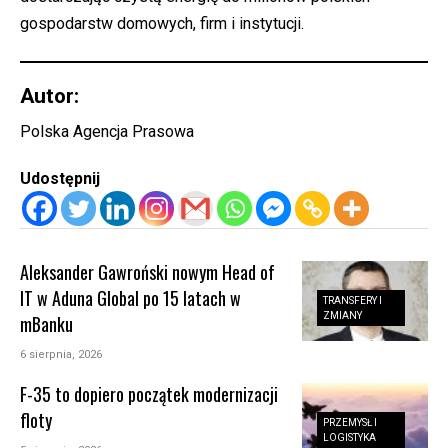
gospodarstw domowych, firm i instytucji.
Autor:
Polska Agencja Prasowa
Udostępnij
Aleksander Gawroński nowym Head of
IT w Aduna Global po 15 latach w
TRANSFERY I
ZMIANY
mBanku
6 sierpnia, 2026
F-35 to dopiero początek modernizacji
floty
PRZEMYSŁ I
LOGISTYKA