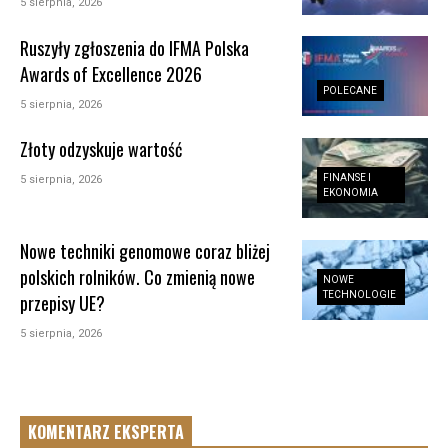
5 sierpnia, 2026
Ruszyły zgłoszenia do IFMA Polska
Awards of Excellence 2026
POLECANE
5 sierpnia, 2026
Złoty odzyskuje wartość
FINANSE I
5 sierpnia, 2026
EKONOMIA
Nowe techniki genomowe coraz bliżej
polskich rolników. Co zmienią nowe
NOWE
TECHNOLOGIE
przepisy UE?
5 sierpnia, 2026
KOMENTARZ EKSPERTA