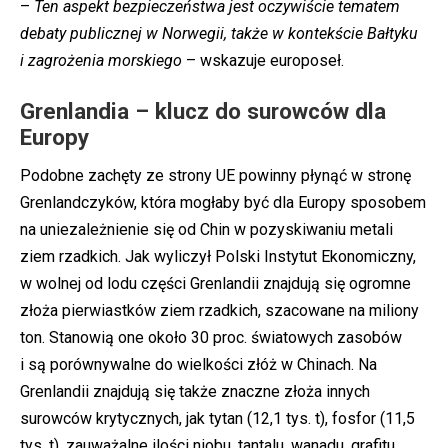
–
Ten aspekt bezpieczeństwa jest oczywiście tematem
debaty publicznej w Norwegii, także w kontekście Bałtyku
i zagrożenia morskiego
– wskazuje europoseł.
Grenlandia – klucz do surowców dla
Europy
Podobne zachęty ze strony UE powinny płynąć w stronę
Grenlandczyków, która mogłaby być dla Europy sposobem
na uniezależnienie się od Chin w pozyskiwaniu metali
ziem rzadkich. Jak wyliczył Polski Instytut Ekonomiczny,
w wolnej od lodu części Grenlandii znajdują się ogromne
złoża pierwiastków ziem rzadkich, szacowane na miliony
ton. Stanowią one około 30 proc. światowych zasobów
i są porównywalne do wielkości złóż w Chinach. Na
Grenlandii znajdują się także znaczne złoża innych
surowców krytycznych, jak tytan (12,1 tys. t), fosfor (11,5
tys. t), zauważalne ilości niobu, tantalu, wanadu, grafitu