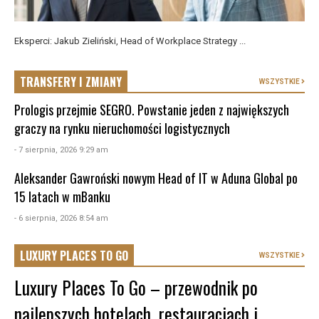
Eksperci: Jakub Zieliński, Head of Workplace Strategy ...
TRANSFERY I ZMIANY
WSZYSTKIE
Prologis przejmie SEGRO. Powstanie jeden z największych
graczy na rynku nieruchomości logistycznych
- 7 sierpnia, 2026 9:29 am
Aleksander Gawroński nowym Head of IT w Aduna Global po
15 latach w mBanku
- 6 sierpnia, 2026 8:54 am
LUXURY PLACES TO GO
WSZYSTKIE
Luxury Places To Go – przewodnik po
najlepszych hotelach, restauracjach i