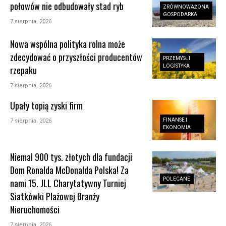
połowów nie odbudowały stad ryb
ZRÓWNOWAŻONA
GOSPODARKA
7 sierpnia, 2026
Nowa wspólna polityka rolna może
zdecydować o przyszłości producentów
PRZEMYSŁ I
LOGISTYKA
rzepaku
7 sierpnia, 2026
Upały topią zyski firm
FINANSE I
7 sierpnia, 2026
EKONOMIA
Niemal 900 tys. złotych dla fundacji
Dom Ronalda McDonalda Polska! Za
POLECANE
nami 15. JLL Charytatywny Turniej
Siatkówki Plażowej Branży
Nieruchomości
7 sierpnia, 2026