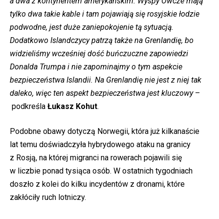
a dwa z kontynentem amerykańskim. Wyspy Owcze mają
tylko dwa takie kable i tam pojawiają się rosyjskie łodzie
podwodne, jest duże zaniepokojenie tą sytuacją.
Dodatkowo Islandczycy patrzą także na Grenlandię, bo
widzieliśmy wcześniej dość buńczuczne zapowiedzi
Donalda Trumpa i nie zapominajmy o tym aspekcie
bezpieczeństwa Islandii. Na Grenlandię nie jest z niej tak
daleko, więc ten aspekt bezpieczeństwa jest kluczowy
–
podkreśla
Łukasz Kohut
.
Podobne obawy dotyczą Norwegii, która już kilkanaście
lat temu doświadczyła hybrydowego ataku na granicy
z Rosją, na której migranci na rowerach pojawili się
w liczbie ponad tysiąca osób. W ostatnich tygodniach
doszło z kolei do kilku incydentów z dronami, które
zakłóciły ruch lotniczy.