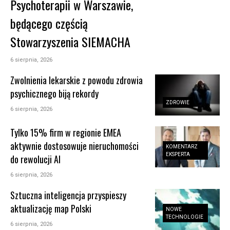
Psychoterapii w Warszawie,
będącego częścią
Stowarzyszenia SIEMACHA
6 sierpnia, 2026
Zwolnienia lekarskie z powodu zdrowia
psychicznego biją rekordy
ZDROWIE
6 sierpnia, 2026
Tylko 15% firm w regionie EMEA
aktywnie dostosowuje nieruchomości
KOMENTARZ
EKSPERTA
do rewolucji AI
6 sierpnia, 2026
Sztuczna inteligencja przyspieszy
aktualizację map Polski
NOWE
TECHNOLOGIE
6 sierpnia, 2026