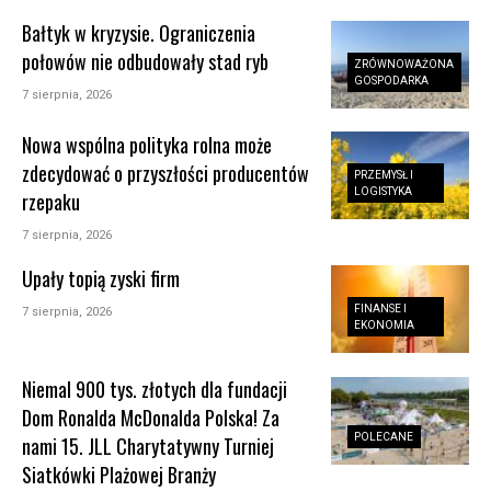
Bałtyk w kryzysie. Ograniczenia
połowów nie odbudowały stad ryb
ZRÓWNOWAŻONA
GOSPODARKA
7 sierpnia, 2026
Nowa wspólna polityka rolna może
zdecydować o przyszłości producentów
PRZEMYSŁ I
LOGISTYKA
rzepaku
7 sierpnia, 2026
Upały topią zyski firm
FINANSE I
7 sierpnia, 2026
EKONOMIA
Niemal 900 tys. złotych dla fundacji
Dom Ronalda McDonalda Polska! Za
POLECANE
nami 15. JLL Charytatywny Turniej
Siatkówki Plażowej Branży