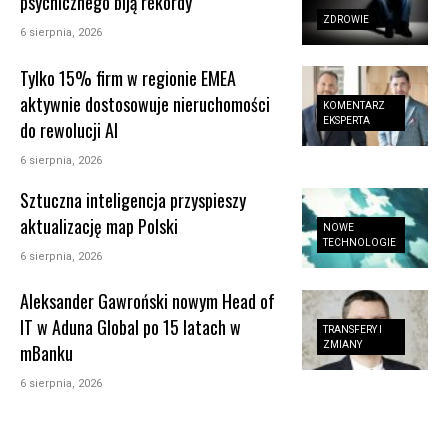
psychicznego biją rekordy
ZDROWIE
6 sierpnia, 2026
Tylko 15% firm w regionie EMEA
aktywnie dostosowuje nieruchomości
KOMENTARZ
EKSPERTA
do rewolucji AI
6 sierpnia, 2026
Sztuczna inteligencja przyspieszy
aktualizację map Polski
NOWE
TECHNOLOGIE
6 sierpnia, 2026
Aleksander Gawroński nowym Head of
IT w Aduna Global po 15 latach w
TRANSFERY I
ZMIANY
mBanku
6 sierpnia, 2026