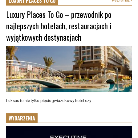
LUXURY PLACES TO GO
WSZYSTKIE
Luxury Places To Go – przewodnik po
najlepszych hotelach, restauracjach i
wyjątkowych destynacjach
Luksus to nie tylko pięciogwiazdkowy hotel czy ...
WYDARZENIA