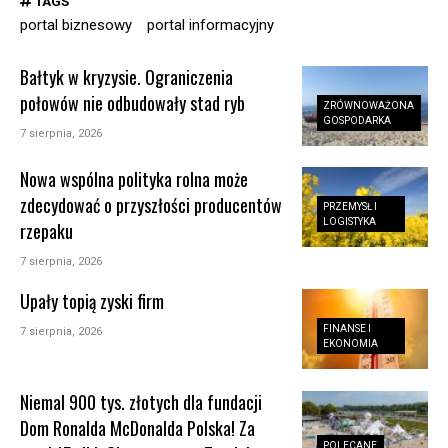
TAGS
portal biznesowy
portal informacyjny
Bałtyk w kryzysie. Ograniczenia
połowów nie odbudowały stad ryb
ZRÓWNOWAŻONA
GOSPODARKA
7 sierpnia, 2026
Nowa wspólna polityka rolna może
zdecydować o przyszłości producentów
PRZEMYSŁ I
LOGISTYKA
rzepaku
7 sierpnia, 2026
Upały topią zyski firm
FINANSE I
7 sierpnia, 2026
EKONOMIA
Niemal 900 tys. złotych dla fundacji
Dom Ronalda McDonalda Polska! Za
POLECANE