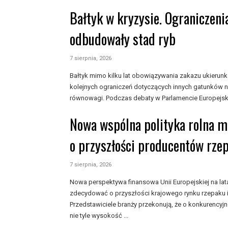
Bałtyk w kryzysie. Ograniczeni
odbudowały stad ryb
7 sierpnia, 2026
Bałtyk mimo kilku lat obowiązywania zakazu ukieru
kolejnych ograniczeń dotyczących innych gatunków n
równowagi. Podczas debaty w Parlamencie Europejski
Nowa wspólna polityka rolna 
o przyszłości producentów rze
7 sierpnia, 2026
Nowa perspektywa finansowa Unii Europejskiej na l
zdecydować o przyszłości krajowego rynku rzepaku i
Przedstawiciele branży przekonują, że o konkurencyj
nie tyle wysokość ...