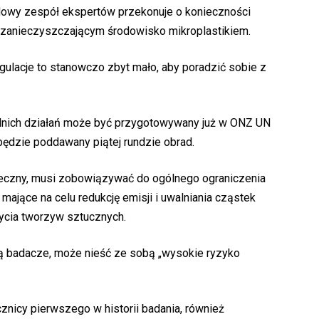
owy zespół ekspertów przekonuje o konieczności
a zanieczyszczającym środowisko mikroplastikiem.
lacje to stanowczo zbyt mało, aby poradzić sobie z
nich działań może być przygotowywany już w ONZ UN
e będzie poddawany piątej rundzie obrad.
uteczny, musi zobowiązywać do ogólnego ograniczenia
 mające na celu redukcję emisji i uwalniania cząstek
życia tworzyw sztucznych.
ją badacze, może nieść ze sobą „wysokie ryzyko
cznicy pierwszego w historii badania, również