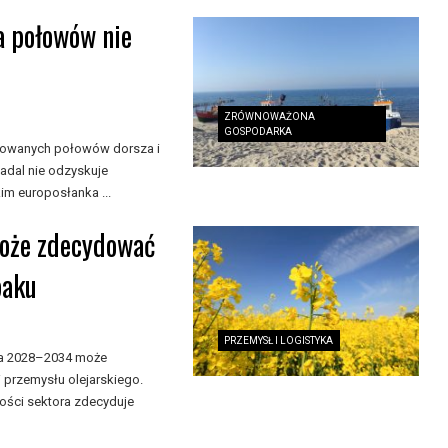
a połowów nie
ZRÓWNOWAŻONA
GOSPODARKA
nkowanych połowów dorsza i
adal nie odzyskuje
m europosłanka ...
może zdecydować
paku
PRZEMYSŁ I LOGISTYKA
ata 2028–2034 może
 przemysłu olejarskiego.
ności sektora zdecyduje