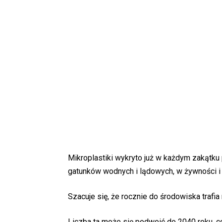
Mikroplastiki wykryto już w każdym zakątku 
gatunków wodnych i lądowych, w żywności i n
Szacuje się, że rocznie do środowiska trafi
Liczba ta może się podwoić do 2040 roku, 