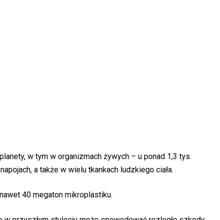
planety, w tym w organizmach żywych – u ponad 1,3 tys.
apojach, a także w wielu tkankach ludzkiego ciała.
a nawet 40 megaton mikroplastiku.
co w przyszłym stuleciu może spowodować rozległe szkody