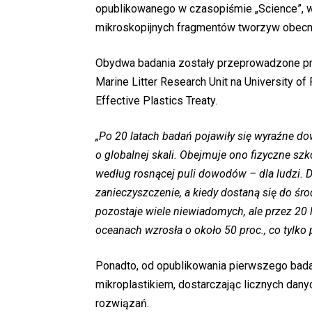
opublikowanego w czasopiśmie „Science”, w
mikroskopijnych fragmentów tworzyw obecn
Obydwa badania zostały przeprowadzone prz
Marine Litter Research Unit na University of
Effective Plastics Treaty.
„Po 20 latach badań pojawiły się wyraźne d
o globalnej skali. Obejmuje ono fizyczne szko
według rosnącej puli dowodów – dla ludzi. D
zanieczyszczenie, a kiedy dostaną się do śro
pozostaje wiele niewiadomych, ale przez 20 l
oceanach wzrosła o około 50 proc., co tylko 
Ponadto, od opublikowania pierwszego bada
mikroplastikiem, dostarczając licznych danyc
rozwiązań.