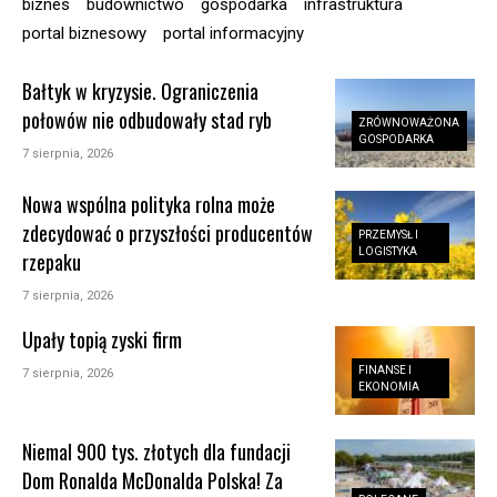
biznes
budownictwo
gospodarka
infrastruktura
portal biznesowy
portal informacyjny
Bałtyk w kryzysie. Ograniczenia
połowów nie odbudowały stad ryb
ZRÓWNOWAŻONA
GOSPODARKA
7 sierpnia, 2026
Nowa wspólna polityka rolna może
zdecydować o przyszłości producentów
PRZEMYSŁ I
LOGISTYKA
rzepaku
7 sierpnia, 2026
Upały topią zyski firm
FINANSE I
7 sierpnia, 2026
EKONOMIA
Niemal 900 tys. złotych dla fundacji
Dom Ronalda McDonalda Polska! Za