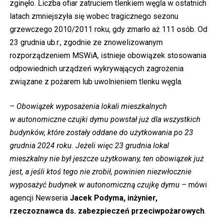
zginęło. Liczba ofiar zatruciem tlenkiem węgla w ostatnich
latach zmniejszyła się wobec tragicznego sezonu
grzewczego 2010/2011 roku, gdy zmarło aż 111 osób. Od
23 grudnia ub.r., zgodnie ze znowelizowanym
rozporządzeniem MSWiA, istnieje obowiązek stosowania
odpowiednich urządzeń wykrywających zagrożenia
związane z pożarem lub uwolnieniem tlenku węgla.
–
Obowiązek wyposażenia lokali mieszkalnych
w autonomiczne czujki dymu powstał już dla wszystkich
budynków, które zostały oddane do użytkowania po 23
grudnia 2024 roku. Jeżeli więc 23 grudnia lokal
mieszkalny nie był jeszcze użytkowany, ten obowiązek już
jest, a jeśli ktoś tego nie zrobił, powinien niezwłocznie
wyposażyć budynek w autonomiczną czujkę dymu
– mówi
agencji Newseria
Jacek Podyma, inżynier,
rzeczoznawca ds. zabezpieczeń przeciwpożarowych
.