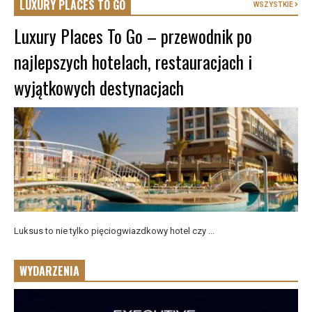
LUXURY PLACES TO GO
WSZYSTKIE
Luxury Places To Go – przewodnik po
najlepszych hotelach, restauracjach i
wyjątkowych destynacjach
Luksus to nie tylko pięciogwiazdkowy hotel czy ...
WYDARZENIA