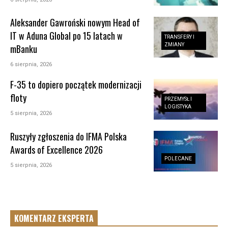
Aleksander Gawroński nowym Head of
IT w Aduna Global po 15 latach w
TRANSFERY I
ZMIANY
mBanku
6 sierpnia, 2026
F-35 to dopiero początek modernizacji
floty
PRZEMYSŁ I
LOGISTYKA
5 sierpnia, 2026
Ruszyły zgłoszenia do IFMA Polska
Awards of Excellence 2026
POLECANE
5 sierpnia, 2026
KOMENTARZ EKSPERTA