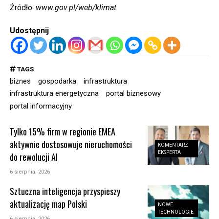
Źródło:
www.gov.pl/web/klimat
Udostępnij
TAGS
biznes
gospodarka
infrastruktura
infrastruktura energetyczna
portal biznesowy
portal informacyjny
Tylko 15% firm w regionie EMEA
aktywnie dostosowuje nieruchomości
KOMENTARZ
EKSPERTA
do rewolucji AI
6 sierpnia, 2026
Sztuczna inteligencja przyspieszy
aktualizację map Polski
NOWE
TECHNOLOGIE
6 sierpnia, 2026