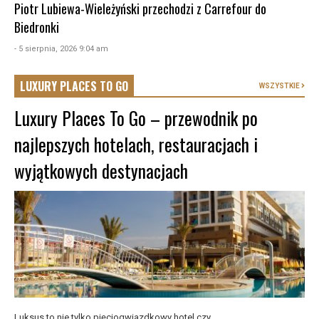
Piotr Lubiewa-Wieleżyński przechodzi z Carrefour do
Biedronki
- 5 sierpnia, 2026 9:04 am
LUXURY PLACES TO GO
WSZYSTKIE
Luxury Places To Go – przewodnik po
najlepszych hotelach, restauracjach i
wyjątkowych destynacjach
Luksus to nie tylko pięciogwiazdkowy hotel czy ...