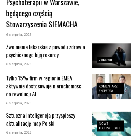
Psychoterapii w Warszawie,
będącego częścią
Stowarzyszenia SIEMACHA
6 sierpnia, 2026
Zwolnienia lekarskie z powodu zdrowia
psychicznego biją rekordy
ZDROWIE
6 sierpnia, 2026
Tylko 15% firm w regionie EMEA
aktywnie dostosowuje nieruchomości
KOMENTARZ
EKSPERTA
do rewolucji AI
6 sierpnia, 2026
Sztuczna inteligencja przyspieszy
aktualizację map Polski
NOWE
TECHNOLOGIE
6 sierpnia, 2026