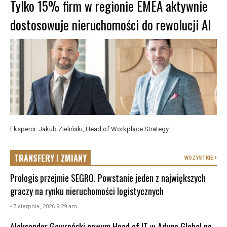
Tylko 15% firm w regionie EMEA aktywnie
dostosowuje nieruchomości do rewolucji AI
Eksperci: Jakub Zieliński, Head of Workplace Strategy ...
TRANSFERY I ZMIANY
WSZYSTKIE
Prologis przejmie SEGRO. Powstanie jeden z największych
graczy na rynku nieruchomości logistycznych
- 7 sierpnia, 2026 9:29 am
Aleksander Gawroński nowym Head of IT w Aduna Global po