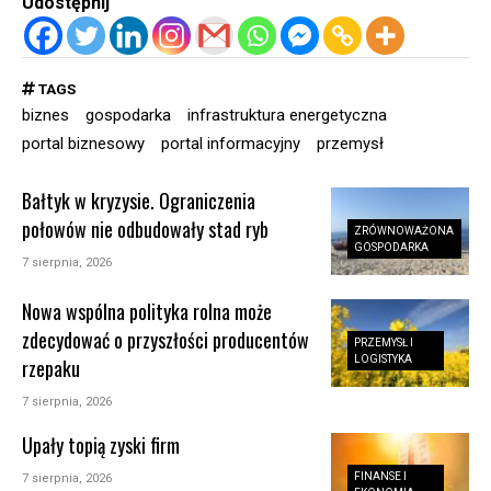
Udostępnij
TAGS
biznes
gospodarka
infrastruktura energetyczna
portal biznesowy
portal informacyjny
przemysł
Bałtyk w kryzysie. Ograniczenia
połowów nie odbudowały stad ryb
ZRÓWNOWAŻONA
GOSPODARKA
7 sierpnia, 2026
Nowa wspólna polityka rolna może
zdecydować o przyszłości producentów
PRZEMYSŁ I
LOGISTYKA
rzepaku
7 sierpnia, 2026
Upały topią zyski firm
FINANSE I
7 sierpnia, 2026