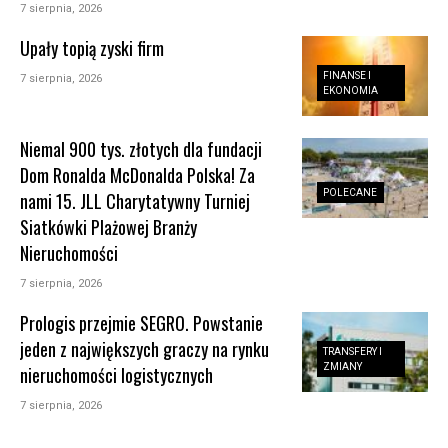
7 sierpnia, 2026
Upały topią zyski firm
FINANSE I
7 sierpnia, 2026
EKONOMIA
Niemal 900 tys. złotych dla fundacji
Dom Ronalda McDonalda Polska! Za
POLECANE
nami 15. JLL Charytatywny Turniej
Siatkówki Plażowej Branży
Nieruchomości
7 sierpnia, 2026
Prologis przejmie SEGRO. Powstanie
jeden z największych graczy na rynku
TRANSFERY I
ZMIANY
nieruchomości logistycznych
7 sierpnia, 2026