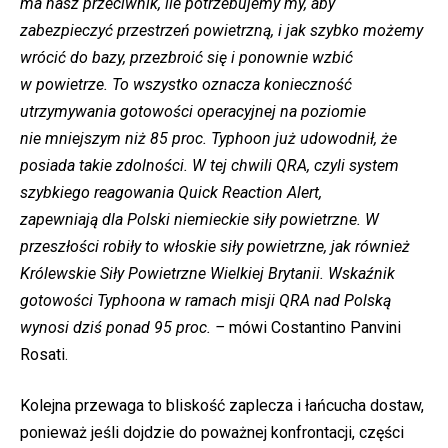
ma nasz przeciwnik, ile potrzebujemy my, aby
zabezpieczyć przestrzeń powietrzną, i jak szybko możemy
wrócić do bazy, przezbroić się i ponownie wzbić
w powietrze. To wszystko oznacza konieczność
utrzymywania gotowości operacyjnej na poziomie
nie mniejszym niż 85 proc. Typhoon już udowodnił, że
posiada takie zdolności. W tej chwili QRA, czyli system
szybkiego reagowania Quick Reaction Alert,
zapewniają
dla Polski
niemieckie siły powietrzne. W
przeszłości robiły to włoskie siły powietrzne, jak również
Królewskie Siły Powietrzne Wielkiej Brytanii. Wskaźnik
gotowości Typhoona w ramach misji QRA nad Polską
wynosi dziś ponad 95 proc. –
mówi Costantino Panvini
Rosati.
Kolejna przewaga to bliskość zaplecza i łańcucha dostaw,
ponieważ jeśli dojdzie do poważnej konfrontacji, części