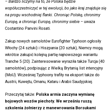
– Bardzo liczymy na to, że Polska będzie
współuczestniczyć w tej ewolucji, bo jako kraj znajduje się
na progu wschodniej flanki. Chroniąc Polskę, chronimy
Europę, a chroniąc Europę, chronimy siebie –
uważa
Costantino Panvini Rosati.
Zakup nowych samolotów Eurofighter Typhoon ogłosiły
Włochy (24 sztuki) i Hiszpania (20 sztuk), Niemcy mogą
wkrótce zakupić kolejną partię najnowszego wariantu
Tranche 5 (20). Zainteresowanie wyraziła także Turcja (40
samolotów), podpisując z Wielką Brytanią list intencyjny
(MoU). Wcześniej Typhoony trafiły na eksport także do
Austrii, Kuwejtu, Omanu, Kataru i Arabii Saudyjskiej.
Przeczytaj także:
Polska armia zaczyna wymianę
bojowych wozów piechoty. We wrześniu ruszą
szkolenia żołnierzy z manewrowania Borsukami