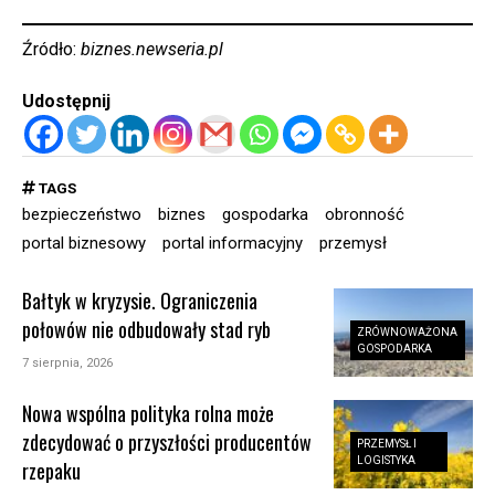
Źródło:
biznes.newseria.pl
Udostępnij
TAGS
bezpieczeństwo
biznes
gospodarka
obronność
portal biznesowy
portal informacyjny
przemysł
Bałtyk w kryzysie. Ograniczenia
połowów nie odbudowały stad ryb
ZRÓWNOWAŻONA
GOSPODARKA
7 sierpnia, 2026
Nowa wspólna polityka rolna może
zdecydować o przyszłości producentów
PRZEMYSŁ I
LOGISTYKA
rzepaku