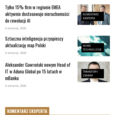
Tylko 15% firm w regionie EMEA
aktywnie dostosowuje nieruchomości
KOMENTARZ
EKSPERTA
do rewolucji AI
6 sierpnia, 2026
Sztuczna inteligencja przyspieszy
aktualizację map Polski
NOWE
TECHNOLOGIE
6 sierpnia, 2026
Aleksander Gawroński nowym Head of
IT w Aduna Global po 15 latach w
TRANSFERY I
ZMIANY
mBanku
6 sierpnia, 2026
KOMENTARZ EKSPERTA