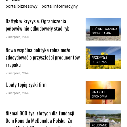
portal biznesowy
portal informacyjny
Bałtyk w kryzysie. Ograniczenia
połowów nie odbudowały stad ryb
ZRÓWNOWAŻONA
GOSPODARKA
7 sierpnia, 2026
Nowa wspólna polityka rolna może
zdecydować o przyszłości producentów
PRZEMYSŁ I
LOGISTYKA
rzepaku
7 sierpnia, 2026
Upały topią zyski firm
FINANSE I
7 sierpnia, 2026
EKONOMIA
Niemal 900 tys. złotych dla fundacji
Dom Ronalda McDonalda Polska! Za
POLECANE