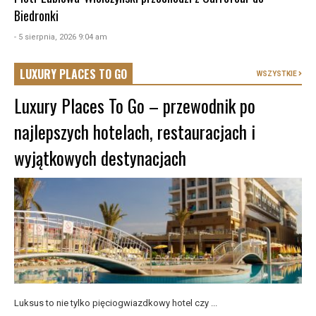
Biedronki
- 5 sierpnia, 2026 9:04 am
LUXURY PLACES TO GO
WSZYSTKIE
Luxury Places To Go – przewodnik po
najlepszych hotelach, restauracjach i
wyjątkowych destynacjach
Luksus to nie tylko pięciogwiazdkowy hotel czy ...