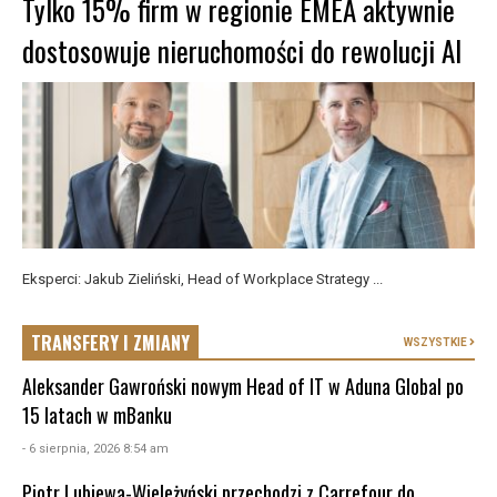
Tylko 15% firm w regionie EMEA aktywnie
dostosowuje nieruchomości do rewolucji AI
Eksperci: Jakub Zieliński, Head of Workplace Strategy ...
TRANSFERY I ZMIANY
WSZYSTKIE
Aleksander Gawroński nowym Head of IT w Aduna Global po
15 latach w mBanku
- 6 sierpnia, 2026 8:54 am
Piotr Lubiewa-Wieleżyński przechodzi z Carrefour do