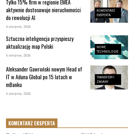
Tylko 15% firm w regionie EMEA
aktywnie dostosowuje nieruchomości
KOMENTARZ
EKSPERTA
do rewolucji AI
6 sierpnia, 2026
Sztuczna inteligencja przyspieszy
aktualizację map Polski
NOWE
TECHNOLOGIE
6 sierpnia, 2026
Aleksander Gawroński nowym Head of
IT w Aduna Global po 15 latach w
TRANSFERY I
ZMIANY
mBanku
6 sierpnia, 2026
KOMENTARZ EKSPERTA