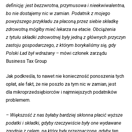
definicję: jest bezzwrotna, przymusowa i nieekwiwalentna,
bo nie dostajemy nic w zamian. Podatnik z mojego
powyższego przykładu za płaconą przez siebie składkę
zdrowotną mógłby mieć lekarza na etacie. Obciążenia
z tytułu składki zdrowotnej były jedną z głównych przyczyn
zastoju gospodarczego, z którym borykaliśmy się, gdy
Polski Ład był wdrażany –
mówi członek zarządu
Business Tax Group
Jak podkreśla, to nawet nie konieczność ponoszenia tych
opłat, ale fakt, że nie poszło za tym nic w zamian, jest
dla mikroprzedsiębiorców i najmniejszych podatników
problemem.
– Większość z nas byłaby bardziej skłonna płacić wyższe
podatki i składki, gdyby rzeczywiście były one wydawane
zgodnie z celem, na który były przeznaczone, gdyby ten