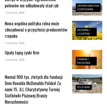
połowów nie odbudowały stad ryb
ZRÓWNOWAŻONA
GOSPODARKA
7 sierpnia, 2026
Nowa wspólna polityka rolna może
zdecydować o przyszłości producentów
PRZEMYSŁ I
LOGISTYKA
rzepaku
7 sierpnia, 2026
Upały topią zyski firm
FINANSE I
7 sierpnia, 2026
EKONOMIA
Niemal 900 tys. złotych dla fundacji
Dom Ronalda McDonalda Polska! Za
POLECANE
nami 15. JLL Charytatywny Turniej
Siatkówki Plażowej Branży
Nieruchomości